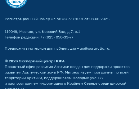
Регистрационный номер Эл № ФС 77-81091 от 08.06.2021.
119049, Москва, ул. Коровий Вал, д.7, с.1
Телефон редакции:
+7 (925) 050-33-77
Предложить материал для публикации –
go@porarctic.ru
.
© 2026
Экспертный центр ПОРА
Проектный офис развития Арктики создан для поддержки проектов
развития Арктической зоны РФ. Мы реализуем программы по всей
территории Арктики, поддерживаем молодых ученых
и распространяем информацию о Крайнем Севере среди широкой
аудитории.
Партнёр национальных проектов России
Поддержка сайта by LiberCode.ru