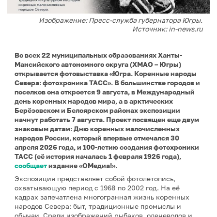
Изображение: Пресс-служба губернатора Югры.
Источник: in-news.ru
Во всех 22 муниципальных образованиях Ханты-
Мансийского автономного округа (ХМАО – Югры)
открывается фотовыставка «Югра. Коренные народы
Севера: фотохроника ТАСС». В большинстве городов и
поселков она откроется 9 августа, в Международный
день коренных народов мира, а в арктических
Берёзовском и Белоярском районах экспозиции
начнут работать 7 августа. Проект посвящен еще двум
знаковым датам: Дню коренных малочисленных
народов России, который впервые отмечался 30
апреля 2026 года, и 100-летию создания фотохроники
ТАСС (её история началась 1 февраля 1926 года),
сообщает
издание «ОМедиа!».
Экспозиция представляет собой фотолетопись,
охватывающую период с 1968 по 2002 год. На её
кадрах запечатлена многогранная жизнь коренных
народов Севера: быт, традиционные промыслы и
обычаи. Среди изображений рыбаков, оленеводов и