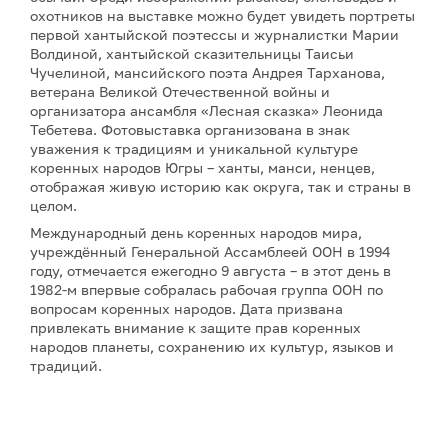
охотников на выставке можно будет увидеть портреты
первой хантыйской поэтессы и журналистки Марии
Волдиной, хантыйской сказительницы Таисьи
Чучелиной, мансийского поэта Андрея Тарханова,
ветерана Великой Отечественной войны и
организатора ансамбля «Лесная сказка» Леонида
Тебетева. Фотовыставка организована в знак
уважения к традициям и уникальной культуре
коренных народов Югры – ханты, манси, ненцев,
отображая живую историю как округа, так и страны в
целом.
Международный день коренных народов мира,
учреждённый Генеральной Ассамблеей ООН в 1994
году, отмечается ежегодно 9 августа – в этот день в
1982-м впервые собралась рабочая группа ООН по
вопросам коренных народов. Дата призвана
привлекать внимание к защите прав коренных
народов планеты, сохранению их культур, языков и
традиций.