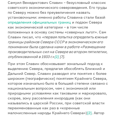
Самуил Венедиктович Славин – безусловный классик
советского экономического североведения. Его труды
по Северу можно без преувеличения назвать
установочными: именно работы Славина стали базой
определения официальных границ
и подзон Севера
как экономической категории – в том числе
положенных в основу системы «северных льгот». Сам
Славин писал, что
«п
ервая попытка определить южные
границы районов Севера СССР в экономическом его
понимании была сделана нами в работе «Размещение
производительных сил на Севере во втором пятилетии,
опубликованной в 1933 г.»
[1]
[7].
При этом Славин обосновывает зональный подход к
выделению Севера, предлагая обособлять Ближний и
Дальний Север. Славин разводил эти понятия с более
широким (географически) понятием Крайнего Севера,
которое изначально было в большей степени связано с
национальным вопросом, чем с экономикой или
природными условиями как таковыми и маркировало,
скорее, зону расселения инородцев (как они
назывались в царской России, при советской власти
переименованные как раз в «коренные
малочисленные народы Крайнего Севера»)
[2]
. Автор