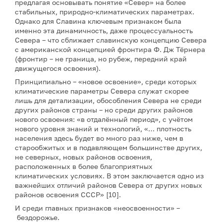
предлагая основывать понятие «Север» на более
стабильных, природно-климатических параметрах.
Однако для Славина ключевым признаком была
именно эта динамичность, даже процессуальность
Севера – что сближает славинскую концепцию Севера
с американской концепцией фронтира Ф. Дж Тёрнера
(фронтир – не граница, но рубеж, передний край
движущегося освоения).
Принципиально – «новое освоение», среди которых
климатические параметры Севера служат скорее
лишь для детализации, обособления Севера не среди
других районов страны – но среди других районов
нового освоения: «в отдалённый период», с учётом
нового уровня знаний и технологий, «… плотность
населения здесь будет во много раз ниже, чем в
старообжитых и в подавляющем большинстве других,
не северных, новых районов освоения,
расположенных в более благоприятных
климатических условиях. В этом заключается одно из
важнейших отличий районов Севера от других новых
районов освоения СССР» [10].
И среди главных признаков «неосвоенности» –
бездорожье.