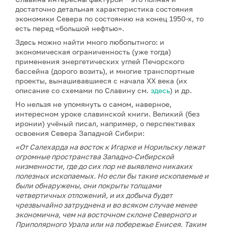
достаточно детальная характеристика состояния
экономики Севера по состоянию на конец 1950-х, то
есть перед «большой нефтью».
Здесь можно найти много любопытного: и
экономическая ограниченность (уже тогда)
применения энергетических углей Печорского
бассейна (дорого возить), и многие транспортные
проекты, вынашивавшиеся с начала XX века (их
описание со схемами по Славину см.
здесь
) и др.
Но нельзя не упомянуть о самом, наверное,
интересном уроке славинской книги. Великий (без
иронии) учёный писал, например, о перспективах
освоения Севера Западной Сибири:
«От Салехарда на восток к Игарке и Норильску лежат
огромные пространства Западно-Сибирской
низменности, где до сих пор не выявлено никаких
полезных ископаемых. Но если бы такие ископаемые и
были обнаружены, они покрыты толщами
четвертичных отложений, и их добыча будет
чрезвычайно затруднена и во всяком случае менее
экономична, чем на восточном склоне Северного и
Приполярного Урала или на побережье Енисея. Таким