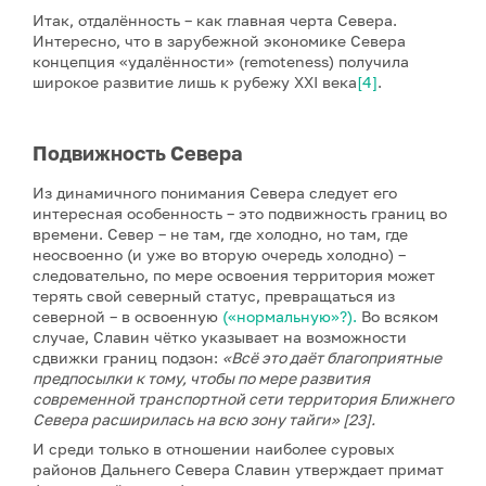
Итак, отдалённость – как главная черта Севера.
Интересно, что в зарубежной экономике Севера
концепция «удалённости» (remoteness) получила
широкое развитие лишь к рубежу XXI века
[4]
.
Подвижность Севера
Из динамичного понимания Севера следует его
интересная особенность – это подвижность границ во
времени. Север – не там, где холодно, но там, где
неосвоенно (и уже во вторую очередь холодно) –
следовательно, по мере освоения территория может
терять свой северный статус, превращаться из
северной – в освоенную
(«нормальную»?).
Во всяком
случае, Славин чётко указывает на возможности
сдвижки границ подзон:
«
Всё это даёт благоприятные
предпосылки к тому, чтобы по мере развития
современной транспортной сети территория Ближнего
Севера расширилась на всю зону тайги» [23].
И среди только в отношении наиболее суровых
районов Дальнего Севера Славин утверждает примат