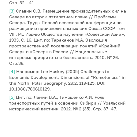
Стр. 32 – 41.
[3]
Славин С.В. Размещение производительных сил на
Севере во втором пятилетнем плане // Проблемы
Севера. Труды Первой всесоюзной конференции по
размещению производительных сил Союза СССР. Том
VIII. М.: Изд-во Общества изучения «Советской Азии»,
1933. C. 16. Цит. по: Тараканов М.А. Эволюция
пространственной локализации понятий «Крайний
Север» и «Север» в России // Национальные
интересы: приоритеты и безопасность. 2010. № 26.
Стр.36.
[4]
Например: Lee Huskey (2005) Challenges to
Economic Development: Dimensions of “Remoteness” in
the North, Polar Geography, 29:2, 119-125, DOI:
10.1080/789610129.
[5]
Цит. по: Ламин В.А., Тимошенко А.И. Роль
транспортных путей в освоении Сибири // Уральский
исторический вестник. 2012. № 2 (35). Стр. 37—47.