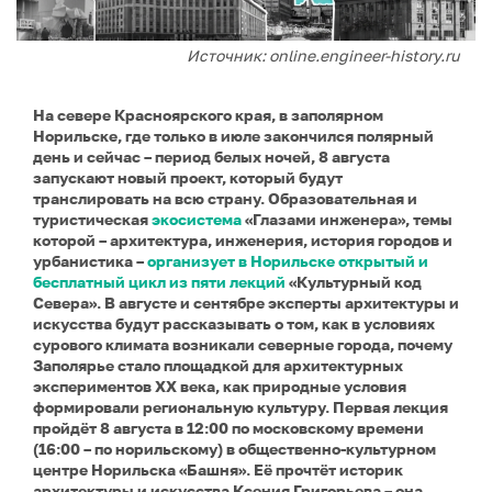
Источник: online.engineer-history.ru
На севере Красноярского края, в заполярном
Норильске, где только в июле закончился полярный
день и сейчас – период белых ночей, 8 августа
запускают новый проект, который будут
транслировать на всю страну. Образовательная и
туристическая
экосистема
«Глазами инженера», темы
которой – архитектура, инженерия, история городов и
урбанистика –
организует в Норильске открытый и
бесплатный цикл из пяти лекций
«Культурный код
Севера». В августе и сентябре эксперты архитектуры и
искусства будут рассказывать о том, как в условиях
сурового климата возникали северные города, почему
Заполярье стало площадкой для архитектурных
экспериментов XX века, как природные условия
формировали региональную культуру. Первая лекция
пройдёт 8 августа в 12:00 по московскому времени
(16:00 – по норильскому) в общественно-культурном
центре Норильска «Башня». Её прочтёт историк
архитектуры и искусства Ксения Григорьева – она