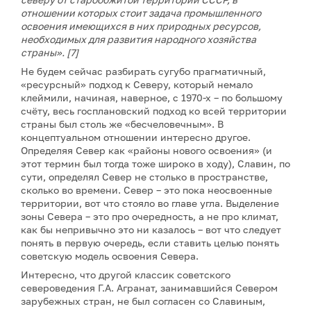
отношении которых стоит задача промышленного
освоения имеющихся в них природных ресурсов,
необходимых для развития народного хозяйства
страны». [7]
Не будем сейчас разбирать сугубо прагматичный,
«ресурсный» подход к Северу, который немало
клеймили, начиная, наверное, с 1970-х – по большому
счёту, весь госплановский подход ко всей территории
страны был столь же «бесчеловечным». В
концептуальном отношении интересно другое.
Определяя Север как «районы нового освоения» (и
этот термин был тогда тоже широко в ходу), Славин, по
сути, определял Север не столько в пространстве,
сколько во времени. Север – это пока неосвоенные
территории, вот что стояло во главе угла. Выделение
зоны Севера – это про очередность, а не про климат,
как бы непривычно это ни казалось – вот что следует
понять в первую очередь, если ставить целью понять
советскую модель освоения Севера.
Интересно, что другой классик советского
североведения Г.А. Агранат, занимавшийся Севером
зарубежных стран, не был согласен со Славиным,