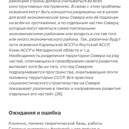
районами страны должна учитываться во всех
конструктивных построениях. В связи с этим проблемы
освоения могут быть конкретно разрешены не в целом
для всей экономической зоны Севера или её подзонам
на всём их протяжении, а по отдельным частям Севера,
которые могут являться самостоятельными
экономическими районами или входить в состав того
или иного экономического района. Так, различны будут
пути освоения Карельской АССР и Якутской АССР,
Коми АССР и Магаданской области и т.д.
Необходимость разделения территории Севера на ряд
частей, отличающихся своеобразием своего развития,
вытекает хотя бы из того, что под Севером
подразумеваются пространства, охватывающие почти
половину территории СССР. Вся практика
социалистического строительства на Севере
показывает различие в темпах и направлении развития
отдельных его частей» [26].
Ожидания и ошибка
Конечно, помимо теоретической базы, работы
Славина интересны фактурой – это полная и