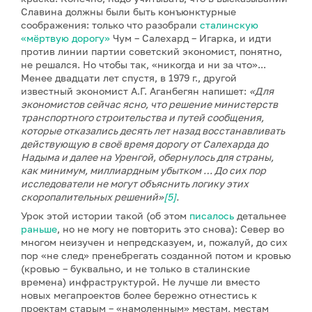
Славина должны были быть конъюнктурные
соображения: только что разобрали
сталинскую
«мёртвую дорогу»
Чум – Салехард – Игарка, и идти
против линии партии советский экономист, понятно,
не решался. Но чтобы так, «никогда и ни за что»...
Менее двадцати лет спустя, в 1979 г., другой
известный экономист А.Г. Аганбегян напишет:
«Для
экономистов сейчас ясно, что решение министерств
транспортного строительства и путей сообщения,
которые отказались десять лет назад восстанавливать
действующую в своё время дорогу от Салехарда до
Надыма и далее на Уренгой, обернулось для страны,
как минимум, миллиардным убытком … До сих пор
исследователи не могут объяснить логику этих
скоропалительных решений»
[5]
.
Урок этой истории такой (об этом
писалось
детальнее
раньше
, но не могу не повторить это снова): Север во
многом неизучен и непредсказуем, и, пожалуй, до сих
пор «не след» пренебрегать созданной потом и кровью
(кровью – буквально, и не только в сталинские
времена) инфраструктурой. Не лучше ли вместо
новых мегапроектов более бережно отнестись к
проектам старым – «намоленным» местам, местам