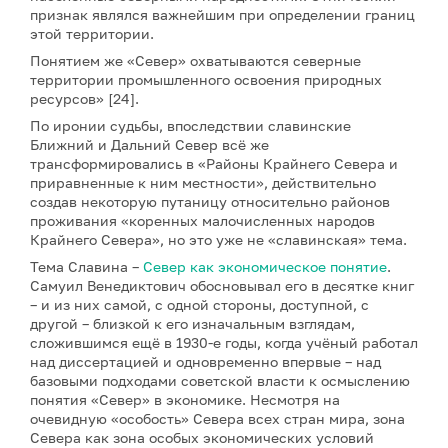
признак являлся важнейшим при определении границ
этой территории.
Понятием же «Север» охватываются северные
территории промышленного освоения природных
ресурсов» [24].
По иронии судьбы, впоследствии славинские
Ближний и Дальний Север всё же
трансформировались в «Районы Крайнего Севера и
приравненные к ним местности», действительно
создав некоторую путаницу относительно районов
проживания «коренных малочисленных народов
Крайнего Севера», но это уже не «славинская» тема.
Тема Славина –
Север как экономическое понятие
.
Самуил Венедиктович обосновывал его в десятке книг
– и из них самой, с одной стороны, доступной, с
другой – близкой к его изначальным взглядам,
сложившимся ещё в 1930-е годы, когда учёный работал
над диссертацией и одновременно впервые – над
базовыми подходами советской власти к осмыслению
понятия «Север» в экономике. Несмотря на
очевидную «особость» Севера всех стран мира, зона
Севера как зона особых экономических условий