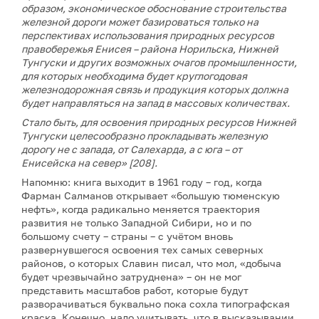
образом, экономическое обоснование строительства
железной дороги может базироваться только на
перспективах использования природных ресурсов
правобережья Енисея – района Норильска, Нижней
Тунгуски и других возможных очагов промышленности,
для которых необходима будет круглогодовая
железнодорожная связь и продукция которых должна
будет направляться на запад в массовых количествах.
Стало быть, для освоения природных ресурсов Нижней
Тунгуски целесообразно прокладывать железную
дорогу не с запада, от Салехарда, а с юга – от
Енисейска на север» [208].
Напомню: книга выходит в 1961 году – год, когда
Фарман Салманов открывает «большую тюменскую
нефть», когда радикально меняется траектория
развития не только Западной Сибири, но и по
большому счету – страны – с учётом вновь
развернувшегося освоения тех самых северных
районов, о которых Славин писал, что мол, «добыча
будет чрезвычайно затруднена» – он не мог
представить масштабов работ, которые будут
разворачиваться буквально пока сохла типографская
краска. Конечно, надо учитывать, что в высказывании