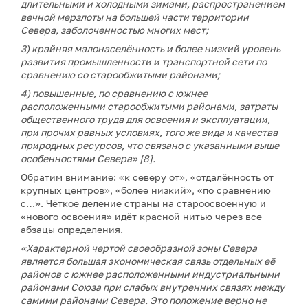
длительными и холодными зимами, распространением
вечной мерзлоты на большей части территории
Севера, заболоченностью многих мест;
3) крайняя малонаселённость и более низкий уровень
развития промышленности и транспортной сети по
сравнению со старообжитыми районами;
4) повышенные, по сравнению с южнее
расположенными старообжитыми районами, затраты
общественного труда для освоения и эксплуатации,
при прочих равных условиях, того же вида и качества
природных ресурсов, что связано с указанными выше
особенностями Севера» [8].
Обратим внимание: «к северу от», «отдалённость от
крупных центров», «более низкий», «по сравнению
с…». Чёткое деление страны на староосвоенную и
«нового освоения» идёт красной нитью через все
абзацы определения.
«Характерной чертой своеобразной зоны Севера
является большая экономическая связь отдельных её
районов с южнее расположенными индустриальными
районами Союза при слабых внутренних связях между
самими районами Севера. Это положение верно не