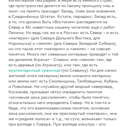
когнитивной географии: в мире есть немного стран,
где пространство делится по такому принципу «мы и
они»: на память приходит Запад, тоже зона освоения,
в Соединённых Штатах. Кстати, парадокс: Запад есть,
а то, что должно быть «Востоком» распадается на
Север и Юг, известные нашему читателю ещё с работ
Ленина. Но ведь так же и в России: есть Север – и есть
«материк» (для Севера Дальнего Востока, для
Норильска) и «земля» (для Севера Западной Сибири),
но что такое этот «материк» и «земля» – не совсем
понятно. Много лет северных интервью приводят к той
же дилемме Агранат – Славин: или «земля» там, где
есть деревья (по Агранату), или там, где есть
круглогодичный транспорт
(по Славину). Но для самих
жителей этого материка/земли никакого материка
или земли нет: есть Смоленщина, Тамбовщина, Кубань
и Поволжье. Не случайно другой видный северовед,
Космачёв, призывал чётко определить понятие
«основная зона расселения», чтобы было понятно,
относительно чего определять Север. Но в том-то и
беда, что это взаимозависимые понятия; основная
зона расселения, она же пресловутый «материк», она
же «средняя полоса» и т.д., по сути, возникает только
при взгляде с Севера. При взгляде изнутри – это