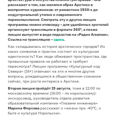
расскажет о том, как менялся образ Арктики в
восприятии художников: от романтики 1930-х до
индустриальной утопии и современного
переосмысления. Смотреть эту и другие лекции
программы можно отовсюду – для удалённых зрителей
организуют трансляцию в формате 360°, а позже
лекции выпустят в виде подкастов на «Радио Arzamas».
Ссылка на трансляцию –
здесь
.
Как складывалась история арктических городов? Из
каких символов и практик состоит их культурная
идентичность? Как люди обживают пространства, где
привычные правила не работают и требуют
пересмотра? Лекции программы «Культурный код
Севера» (16+) отвечают на эти и многие другие
вопросы, рождающиеся в общественном сознании
сейчас, при росте интереса к Арктике.
Вторая лекция
пройдёт 15 августа
, тоже в 12:00 по
московскому времени (16:00 – по норильскому):
экскурсовод, руководитель отдела развития
образовательной компании «Глазами инженера»
Марина Фирсова
расскажет о «жизни при -40°C, о
быте и культуре Норильска».