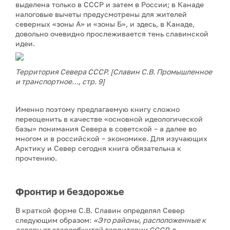
выделена только в СССР и затем в России; в Канаде
налоговые вычеты предусмотрены для жителей
северных «зоны А» и «зоны Б», и здесь, в Канаде,
довольно очевидно прослеживается тень славинской
идеи.
Территория Севера СССР. [Славин С.В. Промышленное
и транспортное…, стр. 9]
Именно поэтому предлагаемую книгу сложно
переоценить в качестве «основной идеологической
базы» понимания Севера в советской – а далее во
многом и в российской – экономике. Для изучающих
Арктику и Север сегодня книга обязательна к
прочтению.
Фронтир и бездорожье
В краткой форме С.В. Славин определял Север
следующим образом:
«Это районы, расположенные к
северу от старообжитой территории СССР, в