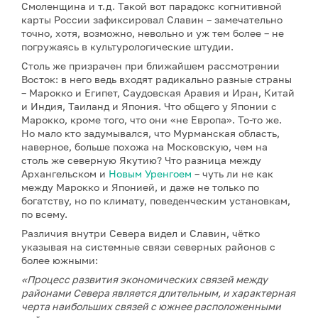
Смоленщина и т.д. Такой вот парадокс когнитивной
карты России зафиксировал Славин – замечательно
точно, хотя, возможно, невольно и уж тем более – не
погружаясь в культурологические штудии.
Столь же призрачен при ближайшем рассмотрении
Восток: в него ведь входят радикально разные страны
– Марокко и Египет, Саудовская Аравия и Иран, Китай
и Индия, Таиланд и Япония. Что общего у Японии с
Марокко, кроме того, что они «не Европа». То-то же.
Но мало кто задумывался, что Мурманская область,
наверное, больше похожа на Московскую, чем на
столь же северную Якутию? Что разница между
Архангельском и
Новым Уренгоем
– чуть ли не как
между Марокко и Японией, и даже не только по
богатству, но по климату, поведенческим установкам,
по всему.
Различия внутри Севера видел и Славин, чётко
указывая на системные связи северных районов с
более южными:
«Процесс развития экономических связей между
районами Севера является длительным, и характерная
черта наибольших связей с южнее расположенными