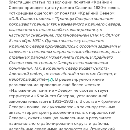
блестящей статьи по эволюции понятия «Крайний
Север» приводит цитату самого Славина 1930-х годов,
«открещивающегося» от понятия «Крайний Север»:
«С.В. Славин отмечал: “Границы Севера в основном
покрывают границы так называемого Крайнего Севера,
выделенного в целях особого планирования, в
частности снабжения, постановлением СНК РСФСР от
8 сентября 1931 г. Однако поскольку выделение
Крайнего Севера производилось с особыми задачами и
включает в основном национальные образования, мы в
отдельных районах может иметь границы Крайнего
Севера южнее границы Севера в экономическом
понимании. Так, в Крайний Север входят Сихотэ-
Алинский район, не включённый в понятие Севера, и
некоторые другие»
[3]
.
В рецензируемой книге
размежевание проведено ещё более жестко:
«Изложенное понятие «Север» не соответствует
территории «Крайнего Севера», установленной
законодательством в 1931—1932 гг. В состав «Крайнего
Севера» вошла, как указывалось в законодательных
актах, «территория расселения малых народностей
Севера», охватывающая выделенные в результате
национального районирования округа и районы,
населённые северными народностями. Этнический