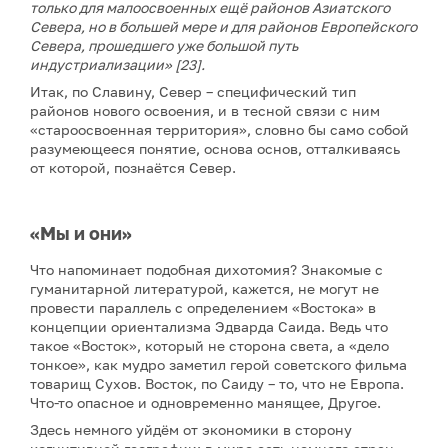
только для малоосвоенных ещё районов Азиатского
Севера, но в большей мере и для районов Европейского
Севера, прошедшего уже большой путь
индустриализации» [23].
Итак, по Славину, Север – специфический тип
районов нового освоения, и в тесной связи с ним
«староосвоенная территория», словно бы само собой
разумеющееся понятие, основа основ, отталкиваясь
от которой, познаётся Север.
«Мы и они»
Что напоминает подобная дихотомия? Знакомые с
гуманитарной литературой, кажется, не могут не
провести параллель с определением «Востока» в
концепции ориентализма Эдварда Саида. Ведь что
такое «Восток», который не сторона света, а «дело
тонкое», как мудро заметил герой советского фильма
товарищ Сухов. Восток, по Саиду – то, что не Европа.
Что-то опасное и одновременно манящее, Другое.
Здесь немного уйдём от экономики в сторону