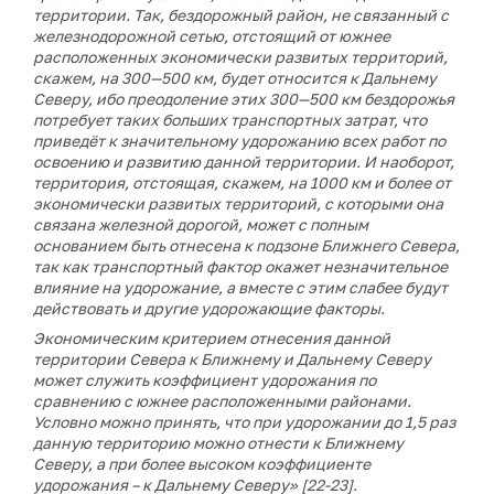
территории. Так, бездорожный район, не связанный с
железнодорожной сетью, отстоящий от южнее
расположенных экономически развитых территорий,
скажем, на 300—500 км, будет относится к Дальнему
Северу, ибо преодоление этих 300—500 км бездорожья
потребует таких больших транспортных затрат, что
приведёт к значительному удорожанию всех работ по
освоению и развитию данной территории. И наоборот,
территория, отстоящая, скажем, на 1000 км и более от
экономически развитых территорий, с которыми она
связана железной дорогой, может с полным
основанием быть отнесена к подзоне Ближнего Севера,
так как транспортный фактор окажет незначительное
влияние на удорожание, а вместе с этим слабее будут
действовать и другие удорожающие факторы.
Экономическим критерием отнесения данной
территории Севера к Ближнему и Дальнему Северу
может служить коэффициент удорожания по
сравнению с южнее расположенными районами.
Условно можно принять, что при удорожании до 1,5 раз
данную территорию можно отнести к Ближнему
Северу, а при более высоком коэффициенте
удорожания – к Дальнему Северу» [22-23].