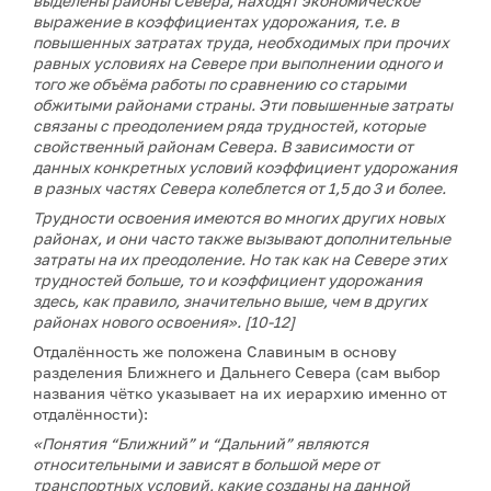
выделены районы Севера, находят экономическое
выражение в коэффициентах удорожания, т.е. в
повышенных затратах труда, необходимых при прочих
равных условиях на Севере при выполнении одного и
того же объёма работы по сравнению со старыми
обжитыми районами страны. Эти повышенные затраты
связаны с преодолением ряда трудностей, которые
свойственный районам Севера. В зависимости от
данных конкретных условий коэффициент удорожания
в разных частях Севера колеблется от 1,5 до 3 и более.
Трудности освоения имеются во многих других новых
районах, и они часто также вызывают дополнительные
затраты на их преодоление. Но так как на Севере этих
трудностей больше, то и коэффициент удорожания
здесь, как правило, значительно выше, чем в других
районах нового освоения». [10-12]
Отдалённость же положена Славиным в основу
разделения Ближнего и Дальнего Севера (сам выбор
названия чётко указывает на их иерархию именно от
отдалённости):
«Понятия “Ближний” и “Дальний” являются
относительными и зависят в большой мере от
транспортных условий, какие созданы на данной