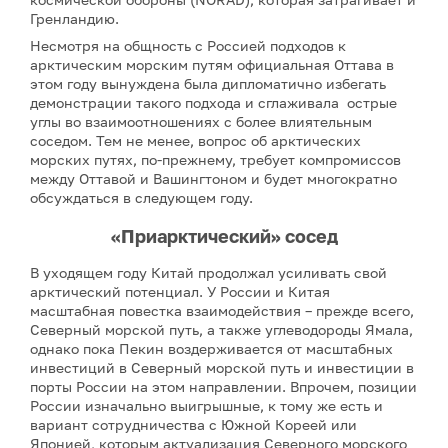
Гренландию.
Несмотря на общность с Россией подходов к
арктическим морским путям официальная Оттава в
этом году вынуждена была дипломатично избегать
демонстрации такого подхода и сглаживала острые
углы во взаимоотношениях с более влиятельным
соседом. Тем не менее, вопрос об арктических
морских путях, по-прежнему, требует компромиссов
между Оттавой и Вашингтоном и будет многократно
обсуждаться в следующем году.
«Приарктический» сосед
В уходящем году Китай продолжал усиливать свой
арктический потенциал. У России и Китая
масштабная повестка взаимодействия – прежде всего,
Северный морской путь, а также углеводороды Ямала,
однако пока Пекин воздерживается от масштабных
инвестиций в Северный морской путь и инвестиции в
порты России на этом направлении. Впрочем, позиции
России изначально выигрышные, к тому же есть и
вариант сотрудничества с Южной Кореей или
Японией, которым актуализация Северного морского