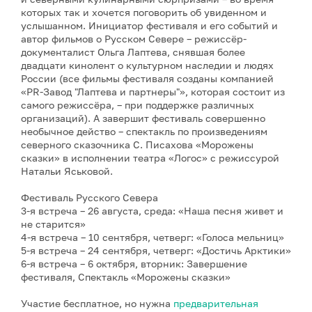
которых так и хочется поговорить об увиденном и
услышанном. Инициатор фестиваля и его событий и
автор фильмов о Русском Севере – режиссёр-
документалист Ольга Лаптева, снявшая более
двадцати кинолент о культурном наследии и людях
России (все фильмы фестиваля созданы компанией
«PR-Завод "Лаптева и партнеры"», которая состоит из
самого режиссёра, – при поддержке различных
организаций). А завершит фестиваль совершенно
необычное действо – спектакль по произведениям
северного сказочника С. Писахова «Морожены
сказки» в исполнении театра «Логос» с режиссурой
Натальи Яськовой.
Фестиваль Русского Севера
3-я встреча – 26 августа, среда: «Наша песня живет и
не старится»
4-я встреча – 10 сентября, четверг: «Голоса мельниц»
5-я встреча – 24 сентября, четверг: «Достичь Арктики»
6-я встреча – 6 октября, вторник: Завершение
фестиваля, Спектакль «Морожены сказки»
Участие бесплатное, но нужна
предварительная