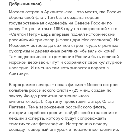
Добрынинская).
Мосеев остров в Архангельске – это место, где Россия
обрела свой флот. Там была создана первая
государственная судоверфь на Севере России по
указу Петра I и там в 1693 году на построенной яхте
«Святой Пётр» царь впервые поднял исторический
российский триколор («флаг царя Московского»). На
Мосеевом острове до сих пор строят суда: огромные
сухогрузы и деревянные реплики «бывалых» кочей.
Там поддерживают стремление России быть великой
морской державой, чтут и сохраняют своё культурное
наследие. И именно там «открываются ворота в
Арктику».
В программе вечера – показ фильма «Мосеев остров:
колыбель российского флота» (25 мин., создан по
заказу Фонда развития регионального
кинематографа). Картину представит автор, Ольга
Лаптева. Тема зарождения российского флота,
истории кораблестроения найдёт своё отражение в
лекции эксперта, которую будут сопровождать
тематические фотографии. Настроению вечеру
создадут северный антураж и неизменное чаепитие.