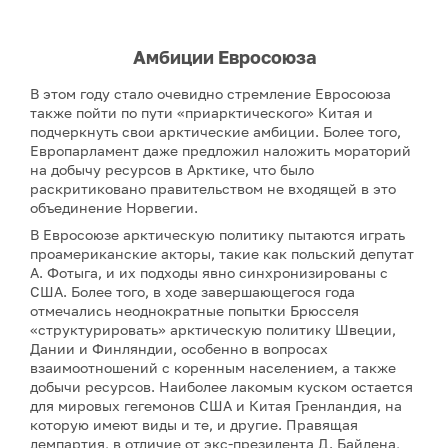
Амбиции Евросоюза
В этом году стало очевидно стремление Евросоюза
также пойти по пути «приарктического» Китая и
подчеркнуть свои арктические амбиции. Более того,
Европарламент даже предложил наложить мораторий
на добычу ресурсов в Арктике, что было
раскритиковано правительством не входящей в это
объединение Норвегии.
В Евросоюзе арктическую политику пытаются играть
проамериканские акторы, такие как польский депутат
А. Фотыга, и их подходы явно синхронизированы с
США. Более того, в ходе завершающегося года
отмечались неоднократные попытки Брюсселя
«структурировать» арктическую политику Швеции,
Дании и Финляндии, особенно в вопросах
взаимоотношений с коренным населением, а также
добычи ресурсов. Наиболее лакомым куском остается
для мировых гегемонов США и Китая Гренландия, на
которую имеют виды и те, и другие. Правящая
демпартия, в отличие от экс-президента Д. Байдена,