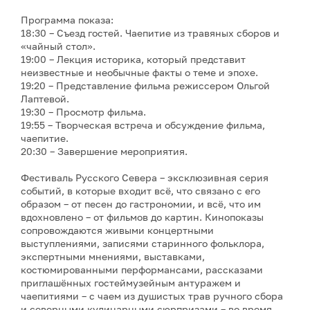
Программа показа:
18:30 – Съезд гостей. Чаепитие из травяных сборов и
«чайный стол».
19:00 – Лекция историка, который представит
неизвестные и необычные факты о теме и эпохе.
19:20 – Представление фильма режиссером Ольгой
Лаптевой.
19:30 – Просмотр фильма.
19:55 – Творческая встреча и обсуждение фильма,
чаепитие.
20:30 – Завершение мероприятия.
Фестиваль Русского Севера – эксклюзивная серия
событий, в которые входит всё, что связано с его
образом – от песен до гастрономии, и всё, что им
вдохновлено – от фильмов до картин. Кинопоказы
сопровождаются живыми концертными
выступлениями, записями старинного фольклора,
экспертными мнениями, выставками,
костюмированными перформансами, рассказами
приглашённых гостеймузейным антуражем и
чаепитиями – с чаем из душистых трав ручного сбора
и северными кулинарными сюрпризами – во время