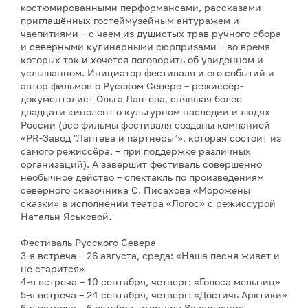
костюмированными перформансами, рассказами
приглашённых гостеймузейным антуражем и
чаепитиями – с чаем из душистых трав ручного сбора
и северными кулинарными сюрпризами – во время
которых так и хочется поговорить об увиденном и
услышанном. Инициатор фестиваля и его событий и
автор фильмов о Русском Севере – режиссёр-
документалист Ольга Лаптева, снявшая более
двадцати кинолент о культурном наследии и людях
России (все фильмы фестиваля созданы компанией
«PR-Завод "Лаптева и партнеры"», которая состоит из
самого режиссёра, – при поддержке различных
организаций). А завершит фестиваль совершенно
необычное действо – спектакль по произведениям
северного сказочника С. Писахова «Морожены
сказки» в исполнении театра «Логос» с режиссурой
Натальи Яськовой.
Фестиваль Русского Севера
3-я встреча – 26 августа, среда: «Наша песня живет и
не старится»
4-я встреча – 10 сентября, четверг: «Голоса мельниц»
5-я встреча – 24 сентября, четверг: «Достичь Арктики»
6-я встреча – 6 октября, вторник: Завершение