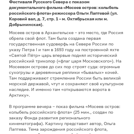
Фестиваля Русского Севера с показом
документального фильма «Мосеев остров: колыбель
российского флота» режиссера Ольги Лаптевой (ул.
Коровий вал, д. 7, стр. 1 – м. Октябрьская или м.
Добрынинская).
Мосеев остров в Архангельске – это место, где Россия
обрела свой флот. Там была создана первая
государственная судоверфь на Севере России по
указу Петра I и там в 1693 году на построенной яхте
«Святой Пётр» царь впервые поднял исторический
российский триколор («флаг царя Московского»). На
Мосеевом острове до сих пор строят суда: огромные
сухогрузы и деревянные реплики «бывалых» кочей.
Там поддерживают стремление России быть великой
морской державой, чтут и сохраняют своё культурное
наследие. И именно там «открываются ворота в
Арктику».
В программе вечера – показ фильма «Мосеев остров:
колыбель российского флота» (25 мин., создан по
заказу Фонда развития регионального
кинематографа). Картину представит автор, Ольга
Лаптева. Тема зарождения российского флота,