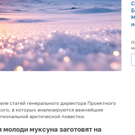
С
Б
М
и
Л
м
еле статей генерального директора Проектного
кого, в которых анализируются важнейшие
гиональной арктической повестки.
я молоди муксуна заготовят на