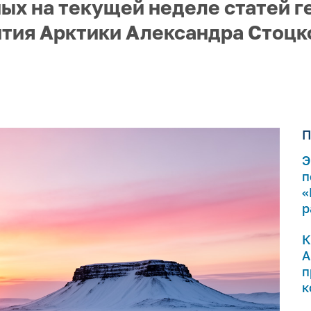
ых на текущей неделе статей г
тия Арктики Александра Стоцк
П
Э
п
«
р
К
А
п
к