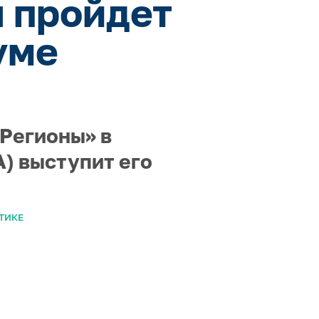
 пройдет
уме
 Регионы» в
) выступит его
ТИКЕ