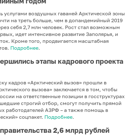
мийным годом
сь услугами воздушных гаваней Арктической зоны
почти на треть больше, чем в допандемийный 2019
рез себя 2,7 млн человек. Рост стал возможным
рвых, идет интенсивное развитие Заполярья, и
ток. Кроме того, продвигается масштабная
тов.
Подробнее
.
ершились этапы кадрового проекта
ску кадров «Арктический вызов» прошли в
рктического вызова» заключается в том, чтобы
России на ответственные позиции в госструктурах
шедшие строгий отбор, смогут получить прямой
х работодателей АЗРФ – а также помощь в
ческий» соцпакет.
Подробнее
.
 правительства 2,6 млрд рублей