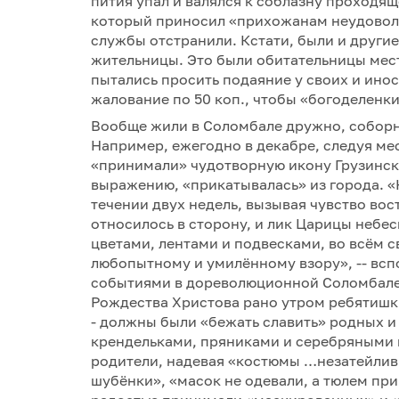
пития упал и валялся к соблазну проходя
который приносил «прихожанам неудовольс
службы отстранили. Кстати, были и другие
жительницы. Это были обитательницы мест
пытались просить подаяние у своих и ино
жалование по 50 коп., чтобы «богоделенки
Вообще жили в Соломбале дружно, соборн
Например, ежегодно в декабре, следуя ме
«принимали» чудотворную икону Грузинск
выражению, «прикатывалась» из города. «
течении двух недель, вызывая чувство вос
относилось в сторону, и лик Царицы небес
цветами, лентами и подвесками, во всём 
любопытному и умилённому взору», -- в
событиями в дореволюционной Соломбале
Рождества Христова рано утром ребятишк
- должны были «бежать славить» родных и
крендельками, пряниками и серебряными п
родители, надевая «костюмы …незатейлив
шубёнки», «масок не одевали, а тюлем пр