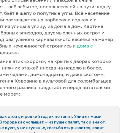
ярко описан весенний паводок в книге
… всё забытое, попавшееся ей на пути: кадку,
ёт, бьёт в щепу о попутные углы. Всё население
и размещается на карбасах и лодках и с
 из улицы в улицу, из дома в дом. Картина
абавных эпизодов, двусмысленных острот и
д разгульного карнавального веселья на манер
обных нечаянностей строились и
дома с
 дворы».
ание этих «хором», на крытых дворах которых
нижних этажей иногда на неделю и более,
ими чадами, домочадцами, и даже скотом».
гения Кововина в культовой для соломбальцев
еннего разлива предстаёт и перед читателями
ое море»:
х стоит, и редкий год их не топит. Улицы ямами
 городе как услышат -- из пушек палят, так и знают,
е дуют, у них гулянье, гостьба открывается, ездят