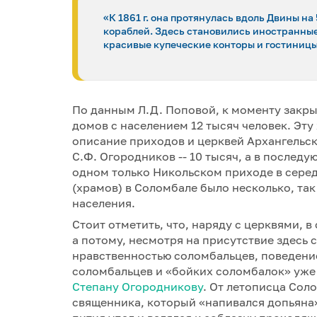
«К 1861 г. она протянулась вдоль Двины на 
кораблей. Здесь становились иностранные 
красивые купеческие конторы и гостиниц
По данным Л.Д. Поповой, к моменту закр
домов с населением 12 тысяч человек. Эт
описание приходов и церквей Архангельс
С.Ф. Огородников -- 10 тысяч, а в последую
одном только Никольском приходе в серед
(храмов) в Соломбале было несколько, та
населения.
Стоит отметить, что, наряду с церквями, 
а потому, несмотря на присутствие здесь с
нравственностью соломбальцев, поведение
соломбальцев и «бойких соломбалок» уже
Степану Огородникову
. От летописца Сол
священника, который «напивался допьяна»