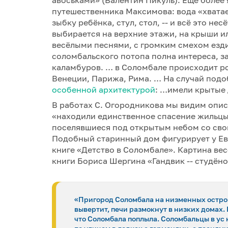
авоськами» (Валентин Пикуль). Ещё более 
путешественника Максимова: вода «хватает
зыбку ребёнка, стул, стол, -- и всё это нес
выбирается на верхние этажи, на крыши ил
весёлыми песнями, с громким смехом ездит
соломбальского потопа полна интереса, з
каламбуров. … в Соломбале происходит ро
Венеции, Парижа, Рима. … На случай под
особенной архитектурой
: …имели крытые
В работах С. Огородникова мы видим опис
«находили единственное спасение жильцы 
поселявшиеся под открытым небом со сво
Подобный старинный дом фигурирует у Ев
книге «Детство в Соломбале». Картина вес
книги Бориса Шергина «Гандвик -- студён
«Пригород Соломбала на низменных острова
вывертит, печи размокнут в низких домах. В
что Соломбала поплыла. Соломбальцы в ус н