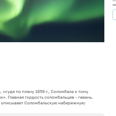
м
«судя по плану 1859 г., Соломбала к тому
». Главная гордость соломбальцев – гавань.
к описывает Соломбальскую набережную: