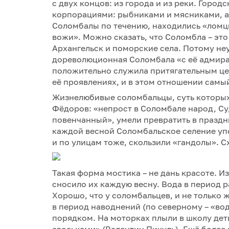
с двух концов: из города и из реки. Горо
корпорациями: рыбниками и мясниками, а 
Соломбалы по течению, находились «ломц
вожи». Можно сказать, что Соломбла – эт
Архангельск и поморские села. Потому не
дореволюционная Соломбала «с её адмира
положительно служила притягательным це
её проявлениях, и в этом отношении самы
Жизнелюбивые соломбальцы, суть которых
Фёдоров: «непрост в Соломбале народ, Су
повенчанный», умели превратить в праздн
каждой весной Соломбальское селение упо
и по улицам тоже, скользили «гандолы». 
Такая форма мостика – не дань красоте. 
сносило их каждую весну. Вода в период 
Хорошо, что у соломбальцев, и не только 
в период наводнений (по северному – «в
порядком. На моторках плыли в школу дети