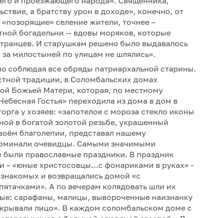
щего и проезжающего народа». Священника,
твие, а братству урон в доходе», конечно, от
 «позорящие» селение жители, точнее –
ной богадельни -- вдовы моряков, которые
странцев. И старушкам решено было выдавалось
 за милостыней по улицам не шлялись».
о соблюдая все обряды патриархальной старины.
стной традиции, в Соломбальских домах
ой Божьей Матери, которая, по местному
Небесная Гостья» переходила из дома в дом в
торга у хозяев: «запотелое с мороза стекло иконы
ной в богатой золотой резьбе, украшенный
своём благолепии, представал нашему
споминали очевидцы. Самыми значимыми
 были православные праздники. В праздник
и – «юные христосовцы…с фонариками в руках» -
 знакомых и возвращались домой «с
ятачками». А по вечерам колядовать шли их
ые: сарафаны, малицы, вывороченные наизнанку
икрывали лицо». В каждом соломбальском доме с