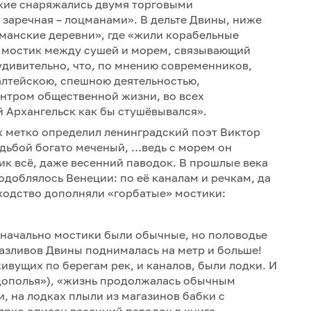
дские снаряжались двумя торговыми
заречная – лоцманами». В дельте Двины, ниже
манские деревни», где «жили корабельные
о мостик между сушей и морем, связывающий
удивительно, что, по мнению современников,
лтейскою, спешною деятельностью,
нтром общественной жизни, во всех
й Архангельск как бы стушёвывался».
 метко определил ленинградский поэт Виктор
дьбой богато меченый, …ведь с морем он
ик всё, даже весенний паводок. В прошлые века
доблялось Венеции: по её каналам и речкам, да
Сходство дополняли «горбатые» мостики:
Изначально мостики были обычные, но половодье
разливов Двины поднималась на метр и больше!
живущих по берегам рек, и каналов, были лодки. И
одополья»), «жизнь продолжалась обычным
, на лодках плыли из магазинов бабки с