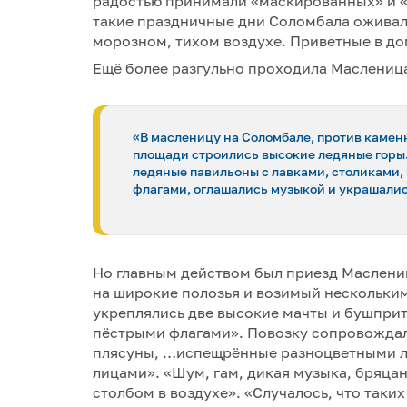
радостью принимали «маскированных» и «
такие праздничные дни Соломбала оживала:
морозном, тихом воздухе. Приветные в до
Ещё более разгульно проходила Маслениц
«В масленицу на Соломбале, против каме
площади строились высокие ледяные горы
ледяные павильоны с лавками, столиками,
флагами, оглашались музыкой и украшал
Но главным действом был приезд Маслени
на широкие полозья и возимый нескольки
укреплялись две высокие мачты и бушприт
пёстрыми флагами». Повозку сопровожда
плясуны, …испещрённые разноцветными ло
лицами». «Шум, гам, дикая музыка, бряца
столбом в воздухе». «Случалось, что таки