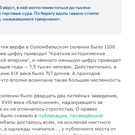
5 вёрст, в ней могло поместиться до тысячи
торговые суда. По берегу вдоль гавани стояли
ы, называвшиеся тавернами».
ытия верфи в Соломбальском селении было 1100
у же цифру приводит "Краткое историческое
кой епархии", и немного меньшую цифру приводит
щие годы -- 7,5 тысяч человек. Действительно, в
ине XIX века было 717 домов. А приходов
к что вполне возможна такая большая численность
в селении было двадцать два питейных заведения,
 XVIII века «благочиния», надзиравшего за
 их не отличалось строгостью. О нравах
 было сказало в
публикации, посвящённой
омбалы досталось всем, не исключая местного
, а однажды «напился…, у публичного моста от