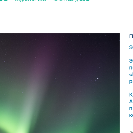
П
Э
Э
п
«
р
К
А
п
к
Л