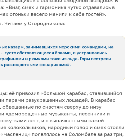
славельщиков с большой слюдяной звездой». В
 «Визг, смех и гармоника чутко отдавались в
мах огоньки весело манили к себе гостей».
а. Читаем у Огородникова:
нных казарм, занимавшихся морскими командами, на
… густо обставляющиеся ёлками, и устраивались
 графинами и рюмками тоже из льда. Горы пестрели
ись разноцветными фонариками».
цы: её привозил «большой карабас, ставившийся
ми парами разукрашенных лошадей. В карабас
, обвешанные по снастям сверху до низу
ли «доморощенные музыканты, песенники и
скутками лент, и с выпачканными сажей
ние колокольчиков, народный говор и смех стояли
х «маслениц» появлялось на Соломбале за раз три,