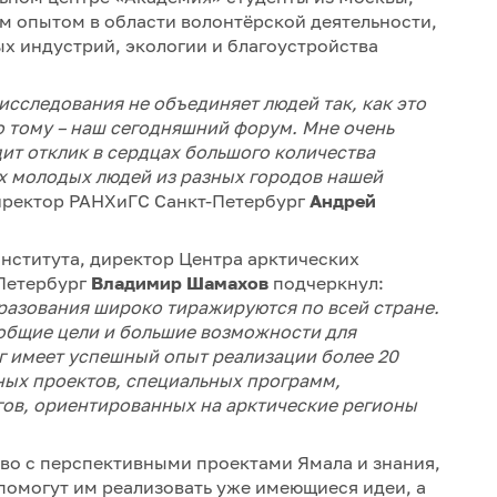
м опытом в области волонтёрской деятельности,
х индустрий, экологии и благоустройства
сследования не объединяет людей так, как это
о тому – наш сегодняшний форум. Мне очень
дит отклик в сердцах большого количества
х молодых людей из разных городов нашей
иректор РАНХиГС Санкт-Петербург
Андрей
нститута, директор Центра арктических
-Петербург
Владимир Шамахов
подчеркнул:
разования широко тиражируются по всей стране.
и общие цели и большие возможности для
г имеет успешный опыт реализации более 20
ых проектов, специальных программ,
ов, ориентированных на арктические регионы
во с перспективными проектами Ямала и знания,
помогут им реализовать уже имеющиеся идеи, а