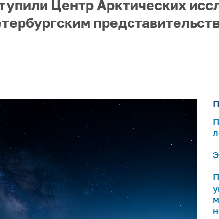
тупили Центр Арктических исс
етербургским представительст
П
П
л
Э
П
у
м
н