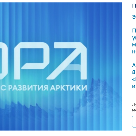
П
Э
П
у
м
н
А
8
«
и
Л
м