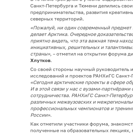
Санкт-Петербурга и Тюмени делились свои
предпринимательства, развития креативны
северных территорий.
«Пожалуй, ни один современный предмет и
делает Арктика. Очередное доказательств
приятно видеть, что эта важная тема нахо
инициативных, решительных и талантливы
страны»,
– отметил на открытии форума д
Хлутков
.
Со своей стороны научный руководитель и
исследований и проектов РАНХиГС Санкт
«Сегодня арктические проекты в сфере об
И в этой связи у нас с вузами-партнёрам
сотрудничества. РАНХиГС Санкт-Петербур
различных межвузовских и межрегиональн
профессиональных чемпионатов и тренинг
России».
Как отметили участники форума, знакомст
полученные на образовательных лекциях, 