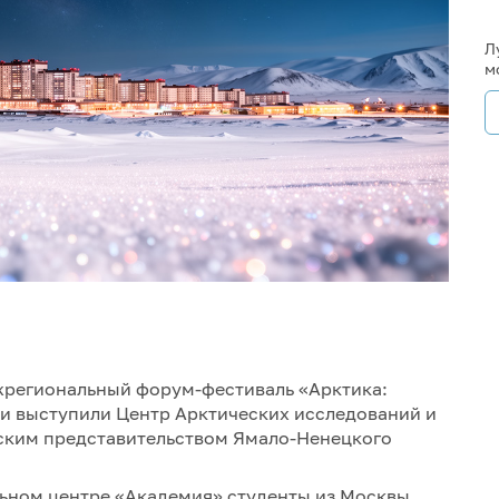
Л
м
жрегиональный форум-фестиваль «Арктика:
ми выступили Центр Арктических исследований и
ским представительством Ямало-Ненецкого
льном центре «Академия» студенты из Москвы,