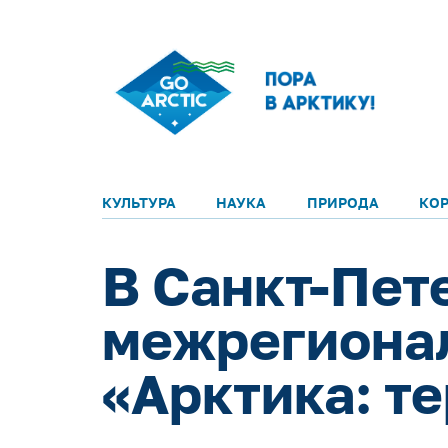
КУЛЬТУРА
НАУКА
ПРИРОДА
КО
В Санкт-Пет
межрегиона
«Арктика: т