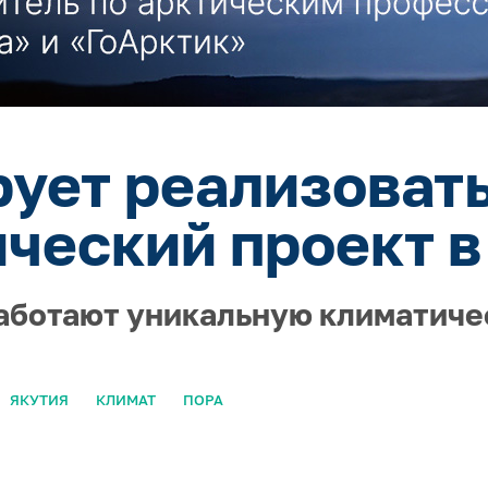
ует реализоват
ческий проект в
работают уникальную климатич
ЯКУТИЯ
КЛИМАТ
ПОРА