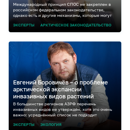
Международный принцип СПОС не закреплен в
российском федеральном законодательстве,
однако есть и другие механизмы, которые могут
защищать права коренных народов
ЭКСПЕРТЫ
АРКТИЧЕСКОЕ ЗАКОНОДАТЕЛЬСТВО
Евгений Боровичёв – о проблеме
арктической экспансии
инвазивных видов растений
В большинстве регионов АЗРФ перечень
инвазивных видов не утверждён, хотя это очень
важно: усреднённый список не подходит
арктическим регионам, так как большинство этих
ЭКСПЕРТЫ
ЭКОЛОГИЯ
видов до Заполярья пока не дошли