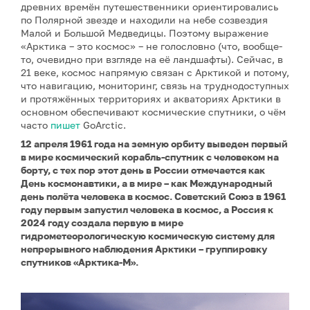
древних времён путешественники ориентировались
по Полярной звезде и находили на небе созвездия
Малой и Большой Медведицы. Поэтому выражение
«Арктика – это космос» – не голословно (что, вообще-
то, очевидно при взгляде на её ландшафты). Сейчас, в
21 веке, космос напрямую связан с Арктикой и потому,
что навигацию, мониторинг, связь на труднодоступных
и протяжённых территориях и акваториях Арктики в
основном обеспечивают космические спутники, о чём
часто
пишет
GoArctic.
12 апреля 1961 года на земную орбиту выведен первый
в мире космический корабль-спутник с человеком на
борту, с тех пор этот день в России отмечается как
День космонавтики, а в мире – как Международный
день полёта человека в космос. Советский Союз в 1961
году первым запустил человека в космос, а
Россия к
2024 году создала первую в мире
гидрометеорологическую космическую систему для
непрерывного наблюдения Арктики – группировку
спутников «Арктика-М».