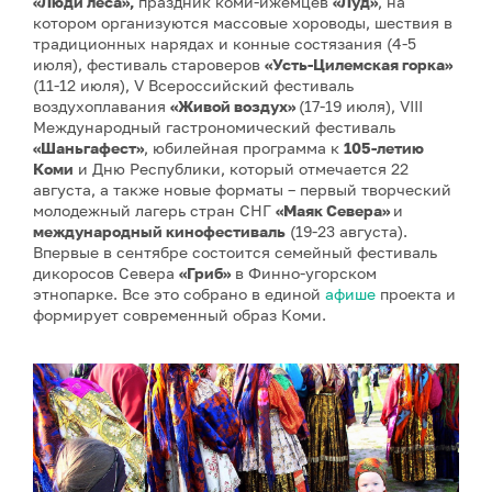
«Люди леса»,
праздник коми-ижемцев
«Луд»
, на
котором организуются массовые хороводы, шествия в
традиционных нарядах и конные состязания (4-5
июля), фестиваль староверов
«Усть-Цилемская горка»
(11-12 июля), V Всероссийский фестиваль
воздухоплавания
«Живой воздух»
(17-19 июля), VIII
Международный гастрономический фестиваль
«Шаньгафест»
, юбилейная программа к
105-летию
Коми
и Дню Республики, который отмечается 22
августа, а также новые форматы – первый творческий
молодежный лагерь стран СНГ
«Маяк Севера»
и
международный кинофестиваль
(19-23 августа).
Впервые в сентябре состоится семейный фестиваль
дикоросов Севера
«Гриб»
в Финно-угорском
этнопарке. Все это собрано в единой
афише
проекта и
формирует современный образ Коми.