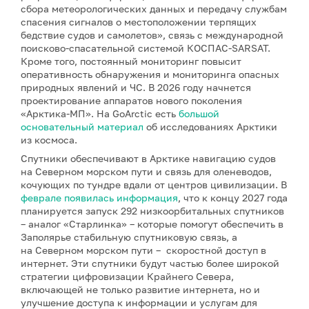
сбора метеорологических данных и передачу службам
спасения сигналов о местоположении терпящих
бедствие судов и самолетов», связь с международной
поисково-спасательной системой КОСПАС-SARSAT.
Кроме того, постоянный мониторинг повысит
оперативность обнаружения и мониторинга опасных
природных явлений и ЧС. В 2026 году начнется
проектирование аппаратов нового поколения
«Арктика-МП». На GoArctic есть
большой
основательный материал
об исследованиях Арктики
из космоса.
Спутники обеспечивают в Арктике навигацию судов
на Северном морском пути и связь для оленеводов,
кочующих по тундре вдали от центров цивилизации. В
феврале появилась информация
, что к концу 2027 года
планируется запуск 292 низкоорбитальных спутников
– аналог «Старлинка» – которые помогут обеспечить в
Заполярье стабильную спутниковую связь, а
на Северном морском пути – скоростной доступ в
интернет. Эти спутники будут частью более широкой
стратегии цифровизации Крайнего Севера,
включающей не только развитие интернета, но и
улучшение доступа к информации и услугам для