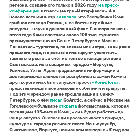
региона, созданного только в 2026 году,
на пресс-
конференции
в пресс-центре «Интерфакса». А в
начале лета министр
заявляла
, что Республика Коми –
грибная столица России, и ее богатые грибные
ресурсы – научно доказанный факт. С января по июнь
этого года Коми посетили около 105 тыс. туристов –
преимущественно из Санкт-Петербурга и Москвы.
Показатель турпотока, по словам министра, не вырос с
прошлого года, и в регионе планируют увеличить
темпы его роста за счёт не только столицы региона
Сыктывкара, но и северных городов – Воркуты,
Усинска, Ухты. А для продвижения информации о
достопримечательностях республики в самой Коми и
других регионах был запущен проект
«КомиЛето»
,
представляющий все знаковые события и маршруты.
Под этим брендом ранее прошла акция в Санкт-
Петербурге, о чём
писал
GoArctic, а сейчас в Москве на
Гоголевском бульваре
открыта
фотовыставка, которая
посвящена 105-летию Коми, – она будет работать до
конца августа. Экспозиция рассказывает о природе,
культуре и городах региона: плато Маньпупунёр,
Сыктывкаре, Воркуте, национальном парке «Югыд ва».