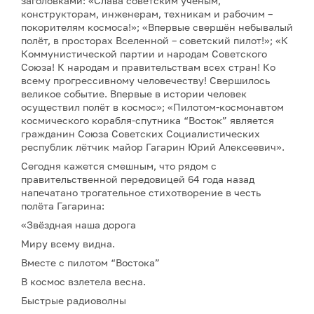
заголовками: «Слава советским учёным,
конструкторам, инженерам, техникам и рабочим –
покорителям космоса!»; «Впервые свершён небывалый
полёт, в просторах Вселенной – советский пилот!»; «К
Коммунистической партии и народам Советского
Союза! К народам и правительствам всех стран! Ко
всему прогрессивному человечеству! Свершилось
великое событие. Впервые в истории человек
осуществил полёт в космос»; «Пилотом-космонавтом
космического корабля-спутника “Восток” является
гражданин Союза Советских Социалистических
республик лётчик майор Гагарин Юрий Алексеевич».
Сегодня кажется смешным, что рядом с
правительственной передовицей 64 года назад
напечатано трогательное стихотворение в честь
полёта Гагарина:
«Звёздная наша дорога
Миру всему видна.
Вместе с пилотом “Востока”
В космос взлетела весна.
Быстрые радиоволны