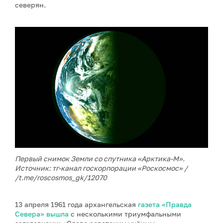
северян.
Первый снимок Земли со спутника
«А
рктика-М».
Источник: тг-канал госкорпорации «Роскосмос» /
/t.me/roscosmos_gk/12070
13 апреля 1961 года архангельская
газета «Правда
Севера» вышла
с несколькими триумфальными