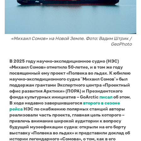
«Михаил Сомов» на Новой Земле. Фото: Вадим Штрик /
GeoPhoto
В 2025 году научно-экспедиционное судно (НЭС)
«Михаил Сомов» отметило 50-летие, и в том же году
посвященный ему проект «Полвека во льдах. К юбилею
научно-экспедиционного судна ῝Михаил Сомов῝» был
поддержан грантами Экспертного центра «Проектный
офис развития Арктики» (ПОРА) и Президентского
фонда культурных инициатив – GoArctic
писал
об этом.
В ходе недавно завершившегося
второго в сезоне
рейса
НЭС по снабжению полярных станций авторы
реализовали часть проекта, главная цель которого –
привлечь внимание широкой аудитории к вопросу
будущей музеефикации судна: открыли на его борту
выставку «Полвека во льдах» и представили доклад об
истории легендарного «Сомова», о том, как в его