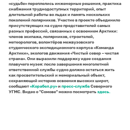
«судьбе» переплелись инженерные решения, практика
снабжения труднодоступных территорий, опыт
длительной работы во льдах и память нескольких
поколений полярников.
Участие в проекте объединило
присутствующих на судне представителей самых
разных профессий, связанных с освоением Арктики:
членов экипажа, полярников, строителей,
метеорологов, волонтёров межвузовского
студенческого экспедиционного корпуса «Команда
Арктики», экологов движения «Чистый север – чистая
страна». Они выразили поддержку идее создания
плавучего музея: после завершения многолетней
ответственной службы судно должно остаться жить
как просветительский и мемориальный объект,
сохраняющий историю освоения высоких широт,
сообщают
«Корабел.ру»
и
пресс-служба
Северного
УГМС. Видео о "Сомове" можно посмотреть
здесь.