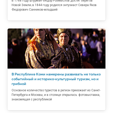
В 1768 году штурман Федор Розмыслов достиг берегов
Новой Земли; в 1844 году родился энтузиаст Севера Яков
Федорович Санников-младший
В Республике Коми намерены развивать не только
событийный и историко-культурный туризм, но и
грибной
Основное количество туристов в регион приезжает из Санкт-
Петербурга и Москвы, и в столице открылась фотовыставка,
знакомящая с республикой