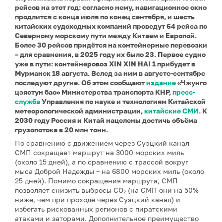
рейсов на этот год: согласно нему, навигационное окно
продлится с конца июля по конец сентября, и шесть
китайских судоходных компаний проведут 64 рейса по
Северному морскому пути между Китаем и Европой.
Более 30 рейсов придётся на контейнерные перевозки
– для сравнения, в 2025 году их было 23. Первое судно
уже в пути: контейнеровоз XIN XIN HAI 1 прибудет в
Мурманск 18 августа. Вслед за ним в августе-сентябре
последуют другие. Об этом сообщают
издание
«Чжунго
цзяотун бао» Министерства транспорта КНР,
пресс-
служба
Управления по науке и технологиям Китайской
метеорологической администрации,
китайские СМИ
. К
2030 году Россия и Китай нацелены достичь объёма
грузопотока в 20 млн тонн.
По сравнению с движением через Суэцкий канал
СМП сокращает маршрут на 3000 морских миль
(около 15 дней), а по сравнению с трассой вокруг
мыса Доброй Надежды – на 6800 морских миль (около
25 дней). Помимо сокращения маршрута, СМП
позволяет снизить выбросы CO₂ (на СМП они на 50%
ниже, чем при проходе через Суэцкий канал) и
избегать рискованных регионов с пиратскими
атаками и заторами. Дополнительное преимущество