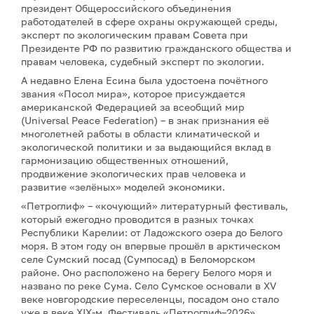
президент Общероссийского объединения
работодателей в сфере охраны окружающей среды,
эксперт по экологическим правам Совета при
Президенте РФ по развитию гражданского общества и
правам человека, судебный эксперт по экологии.
А недавно Елена Есина была удостоена почётного
звания «Посол мира», которое присуждается
американской Федерацией за всеобщий мир
(Universal Peace Federation) – в знак признания её
многолетней работы в области климатической и
экологической политики и за выдающийся вклад в
гармонизацию общественных отношений,
продвижение экологических прав человека и
развитие «зелёных» моделей экономики.
«Петроглиф» – «кочующий» литературный фестиваль,
который ежегодно проводится в разных точках
Республики Карелии: от Ладожского озера до Белого
моря. В этом году он впервые прошёл в арктическом
селе Сумский посад (Сумпосад) в Беломорском
районе. Оно расположено на берегу Белого моря и
названо по реке Сума. Село Сумское основали в XV
веке новгородские переселенцы, посадом оно стало
уже в веке XIX-м. Фестиваль «Петроглиф–2026»