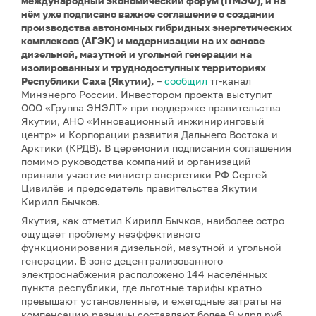
международный экономический форум (ПМЭФ), и на
нём уже подписано важное соглашение о создании
производства автономных гибридных энергетических
комплексов (АГЭК) и модернизации на их основе
дизельной, мазутной и угольной генерации на
изолированных и труднодоступных территориях
Республики Саха (Якутии),
–
сообщил
тг-канал
Минэнерго России. Инвестором проекта выступит
ООО «Группа ЭНЭЛТ» при поддержке правительства
Якутии, АНО «Инновационный инжиниринговый
центр» и Корпорации развития Дальнего Востока и
Арктики (КРДВ). В церемонии подписания соглашения
помимо руководства компаний и организаций
приняли участие министр энергетики РФ Сергей
Цивилёв и председатель правительства Якутии
Кирилл Бычков.
Якутия, как отметил Кирилл Бычков, наиболее остро
ощущает проблему неэффективного
функционирования дизельной, мазутной и угольной
генерации. В зоне децентрализованного
электроснабжения расположено 144 населённых
пункта республики, где льготные тарифы кратно
превышают установленные, и ежегодные затраты на
компенсацию разницы составляют более 9 млрд руб.