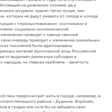
аботающие на дизельном топливе; да и
еньими шкурами, хранят тепло лучше, чем
и, которые не дадут умереть от голода и холода.
итуация с «промысловиками»: охотниками и
словиях социально-экономической
 изменения приводят к таянью «вечной
в свою очередь приводит к изменению уникальных
огих поколений были адаптированы
оренных жителей Арктической зоны Российской
ласти выделяют различные субсидии и
 народов, но главная проблема – занятость
ё-таки предпочитают жить в городе, например, в
лгано-Ненецкого района – Дудинке. Впрочем,
ов в тундре или хотя бы не забывать свои