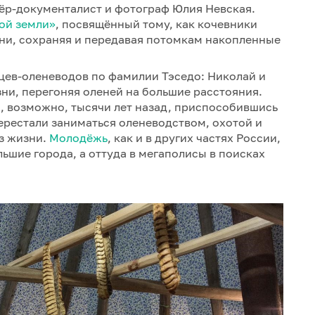
ёр-документалист и фотограф Юлия Невская.
ой земли»
, посвящённый тому, как кочевники
ни, сохраняя и передавая потомкам накопленные
цев-оленеводов по фамилии Тэседо: Николай и
зни, перегоняя оленей на большие расстояния.
и, возможно, тысячи лет назад, приспособившись
перестали заниматься оленеводством, охотой и
з жизни.
Молодёжь
, как и в других частях России,
ьшие города, а оттуда в мегаполисы в поисках