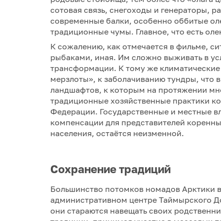
сотовая связь, снегоходы и генераторы, р
современные балки, особенно оббитые ол
традиционные чумы. Главное, что есть олен
К сожалению, как отмечается в фильме, с
рыбаками, иная. Им сложно выживать в у
трансформации. К тому же климатические
мерзлоты», к заболачиванию тундры, что 
ландшафтов, к которым на протяжении мн
традиционные хозяйственные практики к
Федерации. Государственные и местные в
компенсации для представителей коренных
населения, остаётся неизменной.
Сохранение традиций
Большинство потомков номадов Арктики вс
административном центре Таймырского До
они стараются навещать своих родственник