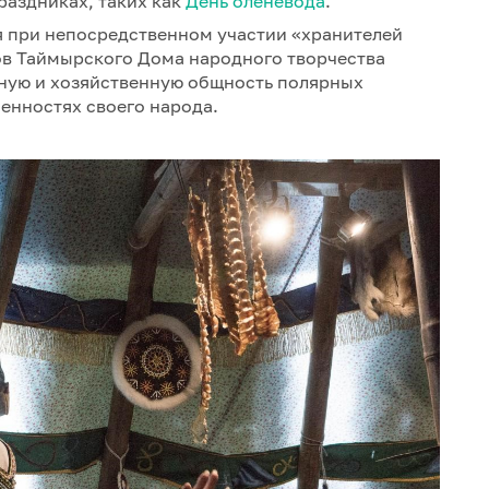
раздниках, таких как
День оленевода
.
 при непосредственном участии «хранителей
ов Таймырского Дома народного творчества
рную и хозяйственную общность полярных
енностях своего народа.