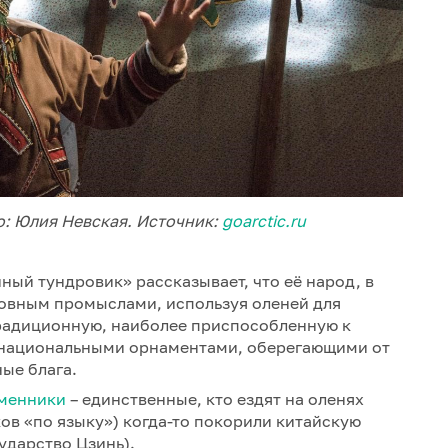
о: Юлия Невская. Источник:
goarctic.ru
нный тундровик» рассказывает, что её народ, в
овным промыслами, используя оленей для
радиционную, наиболее приспособленную к
 национальными орнаментами, оберегающими от
ые блага.
менники
– единственные, кто ездят на оленях
ов «по языку») когда-то покорили китайскую
ударство Цзинь).