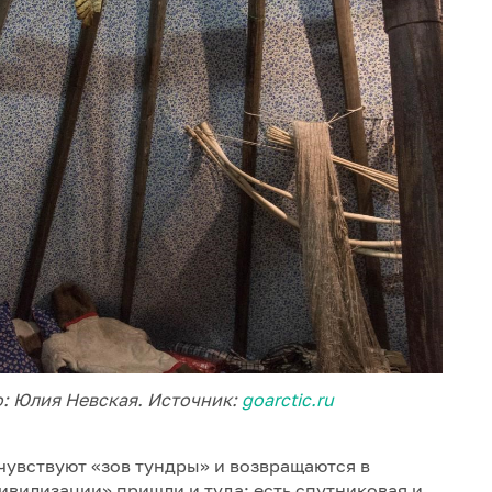
о: Юлия Невская. Источник:
goarctic.ru
чувствуют «зов тундры» и возвращаются в
ивилизации» пришли и туда: есть спутниковая и