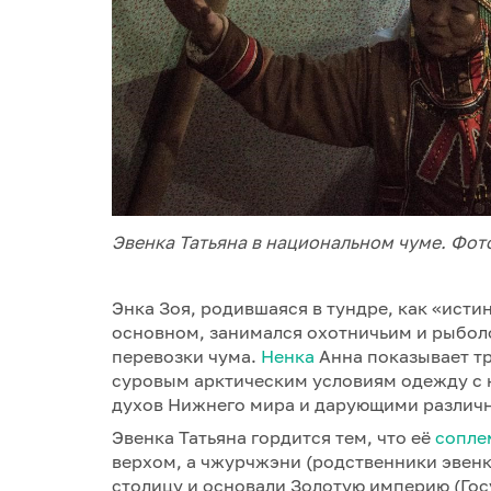
Эвенка Татьяна в национальном чуме. Фот
Энка Зоя, родившаяся в тундре, как «исти
основном, занимался охотничьим и рыбол
перевозки чума.
Ненка
Анна показывает т
суровым арктическим условиям одежду с
духов Нижнего мира и дарующими различн
Эвенка Татьяна гордится тем, что её
сопле
верхом, а чжурчжэни (родственники эвенк
столицу и основали Золотую империю (Гос