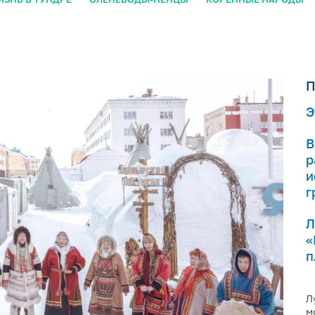
П
Э
В
р
и
г
Л
«
п
Л
м