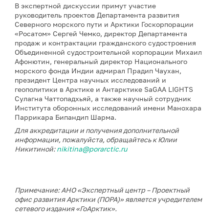
В экспертной дискуссии примут участие
руководитель проектов Департамента развития
Северного морского пути и Арктики Госкорпорации
«Росатом» Сергей Чемко, директор Департамента
продаж и контрактации гражданского судостроения
Объединенной судостроительной корпорации Михаил
Афонютин, генеральный директор Национального
морского фонда Индии адмирал Прадип Чаухан,
президент Центра научных исследований и
геополитики в Арктике и Антарктике SaGAA LIGHTS
Сулагна Чаттопадхьяй, а также научный сотрудник
Института оборонных исследований имени Манохара
Паррикара Бипандип Шарма.
Для аккредитации и получения дополнительной
информации, пожалуйста, обращайтесь к Юлии
Никитиной:
nikitina@porarctic.ru
Примечание: АНО «Экспертный центр – Проектный
офис развития Арктики (ПОРА)» является учредителем
сетевого издания «ГоАрктик».