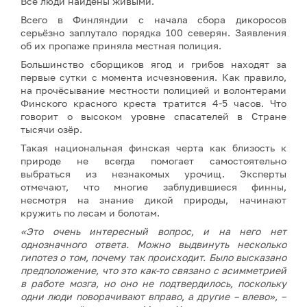
Все люди найдены живыми.
Всего в Финляндии с начала сбора дикоросов
серьёзно заплутало порядка 100 северян. Заявления
об их пропаже приняла местная полиция.
Большинство сборщиков ягод и грибов находят за
первые сутки с момента исчезновения. Как правило,
на прочёсывание местности полицией и волонтерами
Финского красного креста тратится 4-5 часов. Что
говорит о высоком уровне спасателей в Стране
тысячи озёр.
Такая национальная финская черта как близость к
природе не всегда помогает самостоятельно
выбраться из незнакомых урочищ. Эксперты
отмечают, что многие заблудившиеся финны,
несмотря на знание дикой природы, начинают
кружить по лесам и болотам.
«Это очень интересный вопрос, и на него нет
однозначного ответа. Можно выдвинуть несколько
гипотез о том, почему так происходит. Было высказано
предположение, что это как-то связано с асимметрией
в работе мозга, но оно не подтвердилось, поскольку
одни люди поворачивают вправо, а другие – влево»,
–