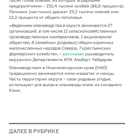
тысяч голов оленей, из которых аграрными
предприятиями – 152,4 тысячи особей (86,8 процента).
Личники (частники) держат 23,2 тысячи оленей или
13,2 процента от общего поголовья.
«Ведением оленеводства в округе занимаются 27
организаций, в том числе 11 сельскохозяйственных
производственных кооперативов, 1 акционерное
общество, 8 семейных (родовых) общин коренных
малочисленных народов Севера, 7 крестьянских
фермерских хозяйств»,
–
рассказал
руководитель
окружного Департамента АПК Альберт Чабдаров.
Оленеводством в Нижнепечорском крае (НАО)
традиционно занимаются коми-изьватас и ненцы.
Часть территории округа – свои родовые угодья,
используют для выпаса оленеводы-коми из соседнего
Коми.
ДАЛЕЕ В РУБРИКЕ