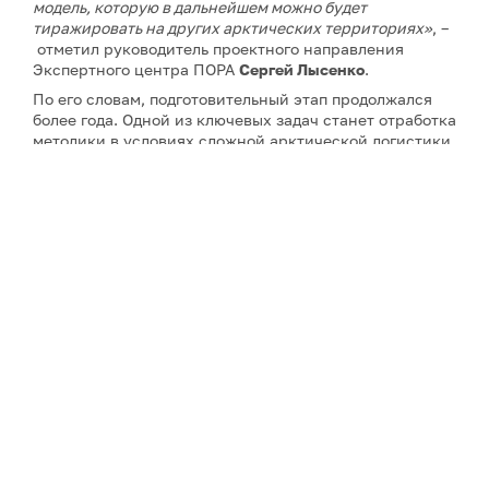
модель, которую в дальнейшем можно будет
тиражировать на других арктических территориях»
, –
отметил руководитель проектного направления
Экспертного центра ПОРА
Сергей Лысенко
.
По его словам, подготовительный этап продолжался
более года. Одной из ключевых задач станет отработка
методики в условиях сложной арктической логистики,
сурового климата и практически полного отсутствия
аналогов подобных проектов.
Проект в Якутии станет вторым климатическим
проектом Экспертного центра ПОРА. Первый уже
действует в Ямало-Ненецком автономном округе, он
прошел основные этапы структурирования и перешел
в фазу практической реализации.
Примечание: АНО «Экспертный центр – Проектный
офис развития Арктики (ПОРА)» является учредителем
сетевого издания «ГоАрктик».