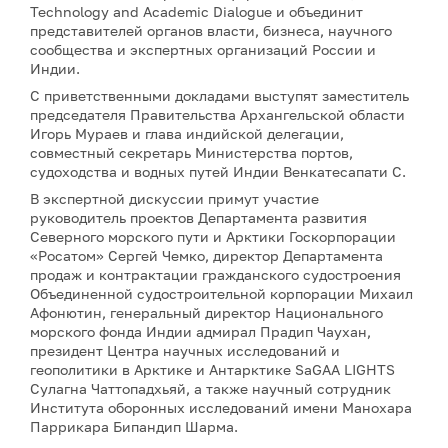
Technology and Academic Dialogue и объединит
представителей органов власти, бизнеса, научного
сообщества и экспертных организаций России и
Индии.
С приветственными докладами выступят заместитель
председателя Правительства Архангельской области
Игорь Мураев и глава индийской делегации,
совместный секретарь Министерства портов,
судоходства и водных путей Индии Венкатесапати С.
В экспертной дискуссии примут участие
руководитель проектов Департамента развития
Северного морского пути и Арктики Госкорпорации
«Росатом» Сергей Чемко, директор Департамента
продаж и контрактации гражданского судостроения
Объединенной судостроительной корпорации Михаил
Афонютин, генеральный директор Национального
морского фонда Индии адмирал Прадип Чаухан,
президент Центра научных исследований и
геополитики в Арктике и Антарктике SaGAA LIGHTS
Сулагна Чаттопадхьяй, а также научный сотрудник
Института оборонных исследований имени Манохара
Паррикара Бипандип Шарма.