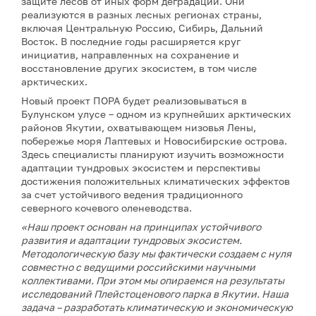
защите лесов от иных форм деградации. Они
реализуются в разных лесных регионах страны,
включая Центральную Россию, Сибирь, Дальний
Восток. В последние годы расширяется круг
инициатив, направленных на сохранение и
восстановление других экосистем, в том числе
арктических.
Новый проект ПОРА будет реализовываться в
Булунском улусе – одном из крупнейших арктических
районов Якутии, охватывающем низовья Лены,
побережье моря Лаптевых и Новосибирские острова.
Здесь специалисты планируют изучить возможности
адаптации тундровых экосистем и перспективы
достижения положительных климатических эффектов
за счет устойчивого ведения традиционного
северного кочевого оленеводства.
«Наш проект основан на принципах устойчивого
развития и адаптации тундровых экосистем.
Методологическую базу мы фактически создаем с нуля
совместно с ведущими российскими научными
коллективами. При этом мы опираемся на результаты
исследований Плейстоценового парка в Якутии. Наша
задача – разработать климатическую и экономическую