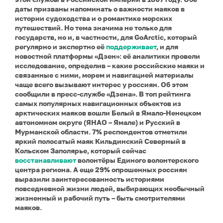
даты призваны напоминать о важности маяков в
истории судоходства и о романтике морских
путешествий. Но тема значима не только для
государств, но и, в частности, для GoArctic, который
регулярно и экспертно её
поддерживает
, и для
новостной платформы «Дзен»: её аналитики провели
исследование, определив – какие российские маяки и
связанные с ними, морем и навигацией материалы
чаще всего вызывают интерес у россиян. Об этом
сообщили в пресс-службе
«Дзена». В топ рейтинга
самых популярных навигационных объектов из
арктических маяков вошли Белый в Ямало-Ненецком
автономном округе (ЯНАО – Ямале) и Русский в
Мурманской области. 7% респондентов отметили
яркий полосатый маяк Кильдинский Северный в
Кольском Заполярье, который сейчас
восстанавливают
волонтёры Единого волонтерского
центра региона. А еще 29% опрошенных россиян
выразили заинтересованность историями
повседневной жизни людей, выбирающих необычный
жизненный и рабочий путь – быть смотрителями
маяков.