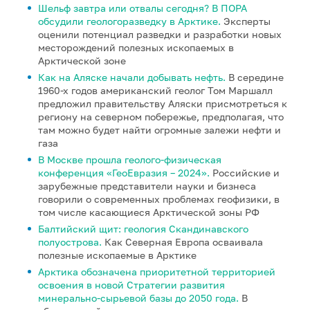
Шельф завтра или отвалы сегодня? В ПОРА
обсудили геологоразведку в Арктике.
Эксперты
оценили потенциал разведки и разработки новых
месторождений полезных ископаемых в
Арктической зоне
Как на Аляске начали добывать нефть.
В середине
1960-х годов американский геолог Том Маршалл
предложил правительству Аляски присмотреться к
региону на северном побережье, предполагая, что
там можно будет найти огромные залежи нефти и
газа
В Москве прошла геолого-физическая
конференция «ГеоЕвразия – 2024».
Российские и
зарубежные представители науки и бизнеса
говорили о современных проблемах геофизики, в
том числе касающиеся Арктической зоны РФ
Балтийский щит: геология Скандинавского
полуострова.
Как Северная Европа осваивала
полезные ископаемые в Арктике
Арктика обозначена приоритетной территорией
освоения в новой Стратегии развития
минерально-сырьевой базы до 2050 года.
В