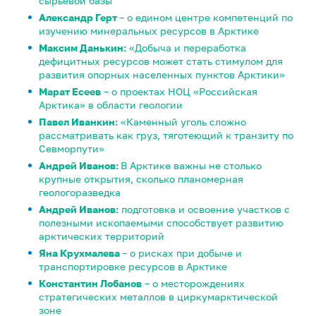
сырьевой базы
Александр Герт
– о едином центре компетенций по
изучению минеральных ресурсов в Арктике
Максим Данькин:
«Добыча и переработка
дефицитных ресурсов может стать стимулом для
развития опорных населенных пунктов Арктики»
Марат Есеев
– о проектах НОЦ «Российская
Арктика» в области геологии
Павел Иванкин:
«Каменный уголь сложно
рассматривать как груз, тяготеющий к транзиту по
Севморпути»
Андрей Иванов:
В Арктике важны не столько
крупные открытия, сколько планомерная
геологоразведка
Андрей Иванов:
подготовка и освоение участков с
полезными ископаемыми способствует развитию
арктических территорий
Яна Крухмалева
– о рисках при добыче и
транспортировке ресурсов в Арктике
Константин Лобанов
– о месторождениях
стратегических металлов в циркумарктической
зоне