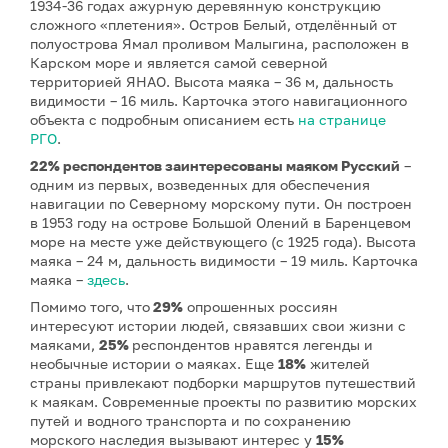
1934-36 годах ажурную деревянную конструкцию
сложного «плетения». Остров Белый, отделённый от
полуострова Ямал проливом Малыгина, расположен в
Карском море и является самой северной
территорией ЯНАО. Высота маяка – 36 м, дальность
видимости – 16 миль. Карточка этого навигационного
объекта с подробным описанием есть
на странице
РГО
.
22% респондентов заинтересованы маяком Русский
–
одним из первых, возведенных для обеспечения
навигации по Северному морскому пути. Он построен
в 1953 году на острове Большой Олений в Баренцевом
море на месте уже действующего (с 1925 года). Высота
маяка – 24 м, дальность видимости – 19 миль. Карточка
маяка –
здесь
.
Помимо того, что
29%
опрошенных россиян
интересуют истории людей, связавших свои жизни с
маяками,
25%
респондентов нравятся легенды и
необычные истории о маяках. Еще
18%
жителей
страны привлекают подборки маршрутов путешествий
к маякам. Современные проекты по развитию морских
путей и водного транспорта и по сохранению
морского наследия вызывают интерес у
15%