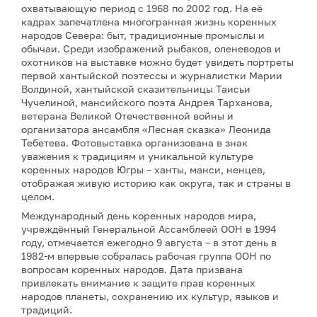
охватывающую период с 1968 по 2002 год. На её
кадрах запечатлена многогранная жизнь коренных
народов Севера: быт, традиционные промыслы и
обычаи. Среди изображений рыбаков, оленеводов и
охотников на выставке можно будет увидеть портреты
первой хантыйской поэтессы и журналистки Марии
Волдиной, хантыйской сказительницы Таисьи
Чучелиной, мансийского поэта Андрея Тарханова,
ветерана Великой Отечественной войны и
организатора ансамбля «Лесная сказка» Леонида
Тебетева. Фотовыставка организована в знак
уважения к традициям и уникальной культуре
коренных народов Югры – ханты, манси, ненцев,
отображая живую историю как округа, так и страны в
целом.
Международный день коренных народов мира,
учреждённый Генеральной Ассамблеей ООН в 1994
году, отмечается ежегодно 9 августа – в этот день в
1982-м впервые собралась рабочая группа ООН по
вопросам коренных народов. Дата призвана
привлекать внимание к защите прав коренных
народов планеты, сохранению их культур, языков и
традиций.