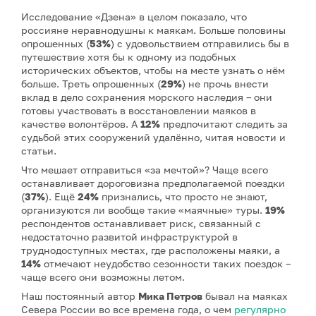
Исследование «Дзена» в целом показало, что
россияне неравнодушны к маякам. Больше половины
опрошенных (
53%
) с удовольствием отправились бы в
путешествие хотя бы к одному из подобных
исторических объектов, чтобы на месте узнать о нём
больше. Треть опрошенных (
29%
) не прочь внести
вклад в дело сохранения морского наследия – они
готовы участвовать в восстановлении маяков в
качестве волонтёров. А
12%
предпочитают следить за
судьбой этих сооружений удалённо, читая новости и
статьи.
Что мешает отправиться «за мечтой»? Чаще всего
останавливает дороговизна предполагаемой поездки
(
37%
). Ещё
24%
признались, что просто не знают,
организуются ли вообще такие «маячные» туры.
19%
респондентов останавливает риск, связанный с
недостаточно развитой инфраструктурой в
труднодоступных местах, где расположены маяки, а
14%
отмечают неудобство сезонности таких поездок –
чаще всего они возможны летом.
Наш постоянный автор
Мика Петров
бывал на маяках
Севера России во все времена года, о чем
регулярно