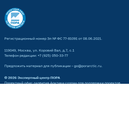
Регистрационный номер Эл № ФС 77-81091 от 08.06.2021.
119049, Москва, ул. Коровий Вал, д.7, с.1
Телефон редакции:
+7 (925) 050-33-77
Предложить материал для публикации –
go@porarctic.ru
.
© 2026
Экспертный центр ПОРА
Проектный офис развития Арктики создан для поддержки проектов
развития Арктической зоны РФ. Мы реализуем программы по всей
территории Арктики, поддерживаем молодых ученых
и распространяем информацию о Крайнем Севере среди широкой
аудитории.