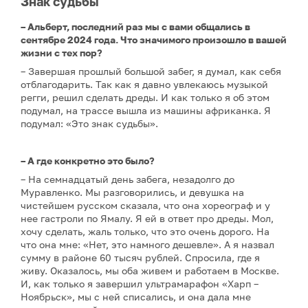
Знак судьбы
– Альберт, последний раз мы с вами общались в
сентябре 2024 года. Что значимого произошло в вашей
жизни с тех пор?
– Завершая прошлый большой забег, я думал, как себя
отблагодарить. Так как я давно увлекаюсь музыкой
регги, решил сделать дреды. И как только я об этом
подумал, на трассе вышла из машины африканка. Я
подумал: «Это знак судьбы».
– А где конкретно это было?
– На семнадцатый день забега, незадолго до
Муравленко. Мы разговорились, и девушка на
чистейшем русском сказала, что она хореограф и у
нее гастроли по Ямалу. Я ей в ответ про дреды. Мол,
хочу сделать, жаль только, что это очень дорого. На
что она мне: «Нет, это намного дешевле». А я назвал
сумму в районе 60 тысяч рублей. Спросила, где я
живу. Оказалось, мы оба живем и работаем в Москве.
И, как только я завершил ультрамарафон «Харп –
Ноябрьск», мы с ней списались, и она дала мне