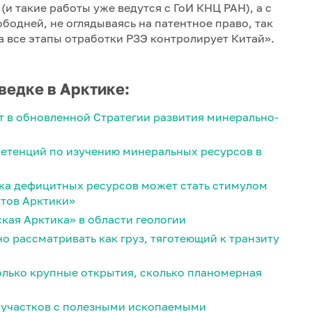
и такие работы уже ведутся с ГоИ КНЦ РАН), а с
бодней, не оглядываясь на патентное право, так
а все этапы отработки РЗЭ контролирует Китай».
ведке в Арктике:
ет в обновленной Стратегии развития минерально-
петенций по изучению минеральных ресурсов в
ка дефицитных ресурсов может стать стимулом
ктов Арктики»
кая Арктика» в области геологии
 рассматривать как груз, тяготеющий к транзиту
олько крупные открытия, сколько планомерная
 участков с полезными ископаемыми