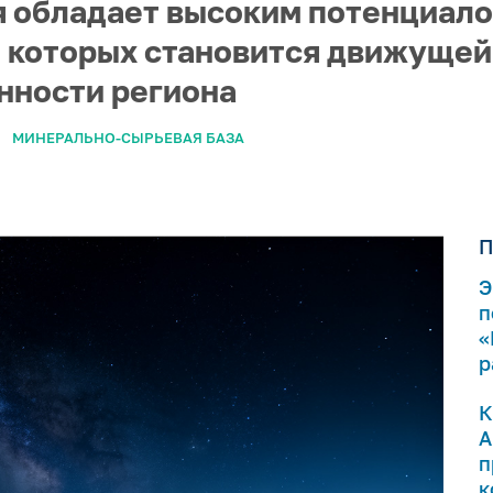
ая обладает высоким потенциал
 которых становится движущей
ности региона
МИНЕРАЛЬНО-СЫРЬЕВАЯ БАЗА
П
Э
п
«
р
К
А
п
к