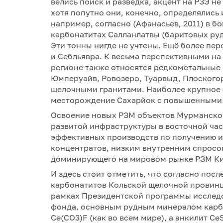
велись поиск и разведка, акцент на РЗЭ не
хотя попутно они, конечно, определялись 
например, согласно (Афанасьев, 2011) в 
карбонатитах Салланлатвы (баритовых руд
Эти тонны нигде не учтены. Ещё более п
и Себльявра. К весьма перспективными на 
регионе также относятся редкометальные 
Юмперуайв, Ровозеро, Туарвыд, Плоскогор
щелочными гранитами. Наиболее крупное 
месторождение Сахарйок с повышенными 
Освоение новых РЗМ объектов Мурманской
развитой инфраструктуры в восточной час
эффективных производств по получению и
концентратов, низким внутренним спросо
доминирующего на мировом рынке РЗМ Ки
И здесь стоит отметить, что согласно по
карбонатитов Кольской щелочной провин
рамках Президентской программы исследо
фонда, основным рудным минералом карбо
Ce(CO3)F (как во всем мире), а анкилит Ce