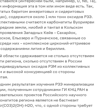
 ставился (интересней были, например, U, Nb, Ta),
и информация эта в том или ином виде есть. Так,
богатых баритом анкеритовых и сидеритовых
ах), содержится около 1 млн тонн оксидов РЗЭ.
ерспективными считаются карбонатиты Вуориярви
редкие земли, ниобий и тантал в Кольском
проявления Западных Кейв – Сахарйок,
ское, Ельозеро и Пурначское, связанные со
среди них – комплексное цирконий-иттриевое
содержаниями лития и бериллия.
 области сдерживается не столько отсутствием
ти региона, сколько отсутствием в России
ндивидуальных оксидов РЗМ из коллективных
м и высокой конкуренцией со стороны
тая.
следним результатам изучения РЗЭ минерализации
ции, полученным сотрудниками ГИ КНЦ РАН в
вательских проектов Российского научного
натитов региона является не бастнезит
Sr(CO3)2(OH)·H2O, что, с одной стороны требует