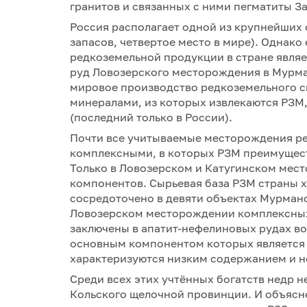
гранитов и связанных с ними пегматиты З
Россия располагает одной из крупнейших 
запасов, четвертое место в мире). Одна
редкоземельной продукции в стране явля
руд Ловозерского месторождения в Мурман
мировое производство редкоземельного с
минералами, из которых извлекаются РЗМ,
(последний только в России).
Почти все учитываемые месторождения ре
комплексными, в которых РЗМ преимущес
Только в Ловозерском и Катугинском мест
компонентов. Сырьевая база РЗМ страны 
сосредоточено в девяти объектах Мурманс
Ловозерском месторождении комплексных
заключены в апатит-нефелиновых рудах в
основным компонентом которых является
характеризуются низким содержанием и н
Среди всех этих учтённых богатств недр н
Кольского щелочной провинции. И объясне