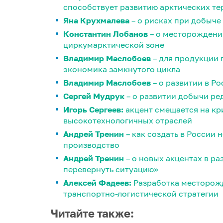
способствует развитию арктических т
Яна Крухмалева
– о рисках при добыче
Константин Лобанов
– о месторождения
циркумарктической зоне
Владимир Маслобоев
– для продукции
экономика замкнутого цикла
Владимир Маслобоев
– о развитии в Р
Сергей Мудрук
– о развитии добычи р
Игорь Сергеев:
акцент смещается на кр
высокотехнологичных отраслей
Андрей Тренин
– как создать в России
производство
Андрей Тренин
– о новых акцентах в р
перевернуть ситуацию»
Алексей Фадеев:
Разработка месторож
транспортно-логистической стратегии
Читайте также: