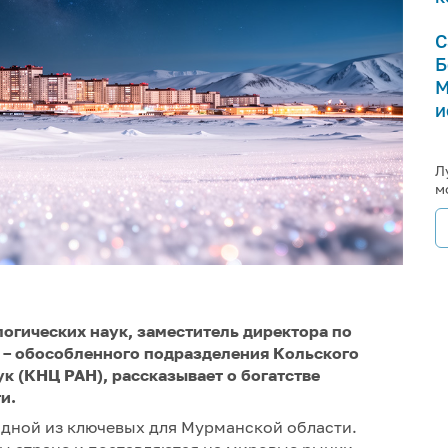
С
Б
М
и
Л
м
огических наук, заместитель директора по
а – обособленного подразделения Кольского
к (КНЦ РАН), рассказывает о богатстве
ти.
дной из ключевых для Мурманской области.