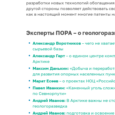
разработки новых технологий обогащения (
другой стороны позволяет действовать сво
как в настоящий момент многие патенты н
Эксперты ПОРА – о геологораз
Александр Воротников
– чего не хвата
сырьевой базы
Александр Герт
– о едином центре ком
Арктике
Максим Данькин:
«Добыча и переработ
для развития опорных населенных пун
Марат Есеев
– о проектах НОЦ «Российс
Павел Иванкин:
«Каменный уголь сложно
по Севморпути»
Андрей Иванов:
В Арктике важны не ст
геологоразведка
Андрей Иванов:
подготовка и освоение