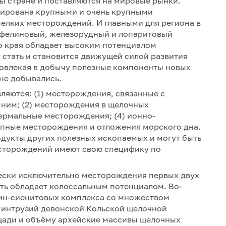
 стране и поставляются на мировые рынки.
мирована крупными и очень крупными
елких месторождений. И главными для региона в
ефелиновый, железорудный и лопаритовый
о края обладает высоким потенциалом
стать и становится движущей силой развития
овлекая в добычу полезные компоненты новых
не добывались.
яются: (1) месторождения, связанные с
 ним; (2) месторождения в щелочных
термальные месторождения; (4) ионно-
пные месторождения и отложения морского дна.
дукты других полезных ископаемых и могут быть
есторождений имеют свою специфику по
чески исключительно месторождения первых двух
сть обладает колоссальным потенциалом. Во-
лин-сиенитовых комплекса со множеством
 интрузий девонской Кольской щелочной
ощади и объёму архейские массивы щелочных