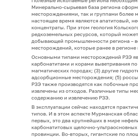
Полезные ископаемые региона необходимы
Минерально-сырьевая база региона сфор
месторождениями, так и группами более м
настоящее время являются апатитовый, н
концентраты. При этом геология Кольског
редкоземельных ресурсов, который может 
добывающей промышленности региона – в
месторождений, которые ранее в регионе 
Основными типами месторождений РЗЭ явл
карбонатитами и корами выветривания по
магматических породах; (3) другие гидро
адсорбционные месторождения; (5) россы
РЗЭ также производятся как побочные про
извлечены из отходов. Различные типы м
содержанию и извлечению РЗЭ.
В эксплуатации сейчас находятся практи
типов. И в этом аспекте Мурманская обла
первых, это два крупнейших в мире нефе
карбонатитовых щелочно-ультраосновных
провинции. Во-вторых, гигантские по пл