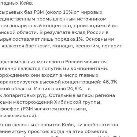
ападных Кейв.
сырьевых баз РЗМ (около 10% от мировых
ко единственным промышленным источником
ется лопаритовый концентрат, производимый из
ской области. В результате вклад России в
ырья составляет лишь порядка 1%. Основными
 являются бастнезит, монацит, ксенотим, лопарит
дкоземельных металлов в России являются
твенно являются попутными компонентами.
орождениях они входят в число главных
характеризуется высокой концентрацией: 46,3%
кой области. Из них около 24,9% — в
 лопаритовых руд. Остальные запасы региона
осьми месторождений Хибинской группы,
 фосфор (РЗМ являются попутными,
е извлекаются).
ет ни щелочных гранитов Кейв, ни карбонатитов
ние этому простое: когда на этих объектах