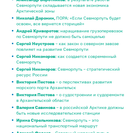
Севморпути складывается новая экономика
Арктической зоны
Николай Доронин,
ПОРА: «Если Севморпуть будет
освоен, все вернется сторицей»
Андрей Криворотов:
наращивание грузоперевозок
по Севморпути не должно быть самоцелью
Сергей Неустроев
– как закон о северном завозе
повлияет на развитие Севморпути
Сергей Никоноров:
как создается современный
Севморпуть
Сергей Никоноров:
Севморпуть – стратегический
ресурс России
Виктория Пестова
– о перспективах развития
морского порта Архангельск
Виктория Пестова
– о судостроении и судоремонте
в Архангельской области
Валерия Савинова
– в российской Арктике должны
быть новые исследовательские станции
Ирина Стрельникова:
Севморпуть – это
национальный транспортный маршрут
Алексей Фадеев
– Северный морской путь в