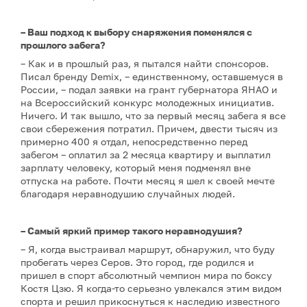
– Ваш подход к выбору снаряжения поменялся с
прошлого забега?
– Как и в прошлый раз, я пытался найти спонсоров.
Писал бренду Demix, – единственному, оставшемуся в
России, – подал заявки на грант губернатора ЯНАО и
на Всероссийский конкурс молодежных инициатив.
Ничего. И так вышло, что за первый месяц забега я все
свои сбережения потратил. Причем, двести тысяч из
примерно 400 я отдал, непосредственно перед
забегом – оплатил за 2 месяца квартиру и выплатил
зарплату человеку, который меня подменял вне
отпуска на работе. Почти месяц я шел к своей мечте
благодаря неравнодушию случайных людей.
– Самый яркий пример такого неравнодушия?
– Я, когда выстраивал маршрут, обнаружил, что буду
пробегать через Серов. Это город, где родился и
пришел в спорт абсолютный чемпион мира по боксу
Костя Цзю. Я когда-то серьезно увлекался этим видом
спорта и решил прикоснуться к наследию известного