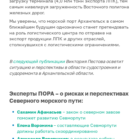
загрузку терминала (4,0 млн тонн экспорта ЛПК), тем
самым нивелируя загруженность Восточного полигона
железных дорог.
Мы уверены, что морской порт Архангельск в самом
ближайшем будущем однозначно станет претендовать
на роль логистического центра по отправке на
экспорт продукции ЛПК и других отраслей,
столкнувшихся с логистическими ограничениями.
В
следующей публикации
Виктория Пестова осветит
ситуацию и перспективы в области судостроения и
судоремонта в Архангельской области.
Эксперты ПОРА – о рисках и перспективах
Северного морского пути:
Сахамин Афанасьев
– закон о северном завозе
поможет развитию Севморпути
Елена Воронина
– составляющие Севморпути
должны работать скоординированно
Александр Воротников:
в результате работы