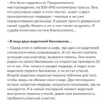
– Это было недалеко от Приразломного
месторождения, на 830–840 километрах трассы. Все,
кто регулярно ездят в этих местах, знают о двух
прикормленных медведях – мамаше и ее уже
повзрослевшем детеныше. Я решил просто довериться
своей судьбе, бежать и ни о чем таком не думать. И
судьба отнеслась ко мне благосклонно…
– В лице двух водителей бензовозов…
– Перед этим я забежал в кафе, где один из водителей
согласился меня сопровождать. И тут же его коллега,
услышав наш разговор, вызвался помочь. Они ехали
рядом на своих бензовозах со скоростью примерно 10
км в час. Как только я увидел медведя, я подал знак
водителю первого бензовоза, и он встал стеной.
Второй водитель подогнал машину поближе для того,
чтобы зверь не обежал меня сзади. Две легковушки
встали напротив медведя, визуально показывая, где он
находится. И в самый последний момент водители
выстроили машины стеной, давая мне возможность
пробежать опасный участок.