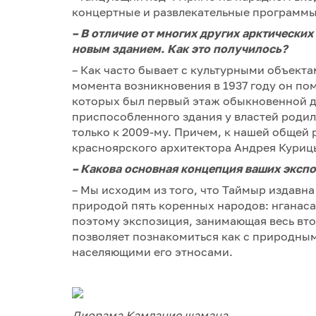
концертные и развлекательные программы,
– В отличие от многих других арктически
новым зданием. Как это получилось?
– Как часто бывает с культурными объекта
момента возникновения в 1937 году он по
которых был первый этаж обыкновенной д
приспособленного здания у властей родила
только к 2009-му. Причем, к нашей общей
красноярского архитектора Андрея Куриц
–
Какова основная концепция ваших эксп
– Мы исходим из того, что Таймыр издавна
природой пять коренных народов: нганаса
поэтому экспозиция, занимающая весь вто
позволяет познакомиться как с природным
населяющими его этносами.
Диорама Камлание шамана