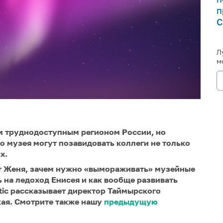
п
С
Л
м
м труднодоступным регионом России, но
о музея могут позавидовать коллеги не только
х.
нт Женя, зачем нужно «вымораживать» музейные
 на ледоход Енисея и как вообще развивать
tic рассказывает директор Таймырского
ая. Смотрите также нашу
предыдущую