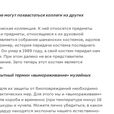
е могут похвастаться коллеги из других
ческая коллекция. К ней относятся предметы
и предметы, относящиеся к их духовной
 является собрание шаманских костюмов, идолов
пример, история передачи костюма последнего
Он умер в 1989 году, а свой костюм передал нам
. При этом далеко не все представители
ение. Зато теперь этот костюм является
и.
опытный термин «вымораживание» музейных
 И для их защиты от биоповреждений необходимо
актических мер. Для этого мы и «вымораживаем»
е короба и временно (при температуре минус 18
шкуры и чучела. Можете лично убедиться, в каком
цедур находятся экспонаты нашего естественно-