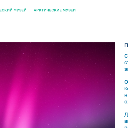
ЕСКИЙ МУЗЕЙ
АРКТИЧЕСКИЕ МУЗЕИ
П
С
с
э
О
к
н
о
Д
в
п