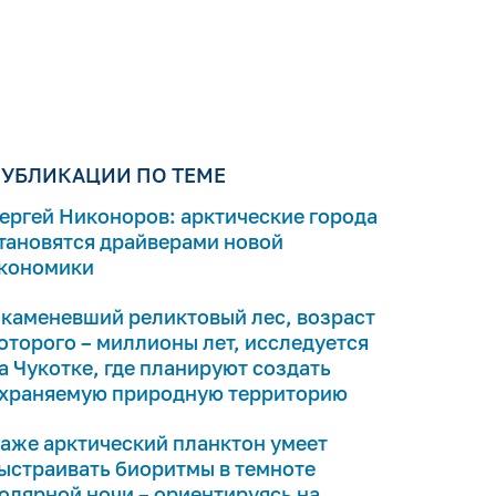
УБЛИКАЦИИ ПО ТЕМЕ
ергей Никоноров: арктические города
тановятся драйверами новой
кономики
каменевший реликтовый лес, возраст
оторого – миллионы лет, исследуется
а Чукотке, где планируют создать
храняемую природную территорию
аже арктический планктон умеет
ыстраивать биоритмы в темноте
олярной ночи – ориентируясь на